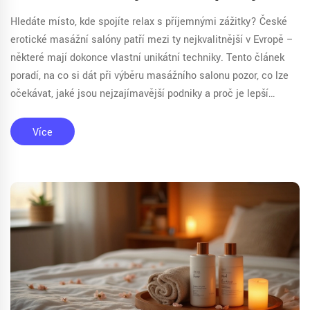
Hledáte místo, kde spojíte relax s příjemnými zážitky? České
erotické masážní salóny patří mezi ty nejkvalitnější v Evropě –
některé mají dokonce vlastní unikátní techniky. Tento článek
poradí, na co si dát při výběru masážního salonu pozor, co lze
očekávat, jaké jsou nejzajímavější podniky a proč je lepší
rezervovat online. Přidávám taky pár tipů, aby byl zážitek
opravdu bez stresu. Tohle není nudný seznam, ale praktický
Více
průvodce z reálného života.