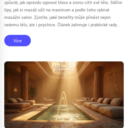
způsob, jak opravdu vypnout hlavu a znovu cítit své tělo. Sdílím
tipy, jak si masáž užít na maximum a podle čeho vybírat
masážní salon. Zjistíte, jaké benefity může přinést nejen
vašemu tělu, ale i psychice. Článek zahrnuje i praktické rady
pro první návštěvu. Nebojte se zjistit, co všechno tato
zkušenost nabízí.
Více