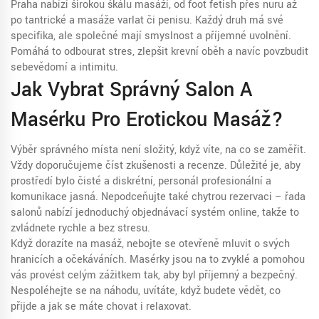
Praha nabízí širokou škálu masáží, od foot fetish přes nuru až
po tantrické a masáže varlat či penisu. Každý druh má své
specifika, ale společné mají smyslnost a příjemné uvolnění.
Pomáhá to odbourat stres, zlepšit krevní oběh a navíc povzbudit
sebevědomí a intimitu.
Jak Vybrat Správný Salon A
Masérku Pro Erotickou Masáž?
Výběr správného místa není složitý, když víte, na co se zaměřit.
Vždy doporučujeme číst zkušenosti a recenze. Důležité je, aby
prostředí bylo čisté a diskrétní, personál profesionální a
komunikace jasná. Nepodceňujte také chytrou rezervaci – řada
salonů nabízí jednoduchý objednávací systém online, takže to
zvládnete rychle a bez stresu.
Když dorazíte na masáž, nebojte se otevřeně mluvit o svých
hranicích a očekáváních. Masérky jsou na to zvyklé a pomohou
vás provést celým zážitkem tak, aby byl příjemný a bezpečný.
Nespoléhejte se na náhodu, uvítáte, když budete vědět, co
přijde a jak se máte chovat i relaxovat.