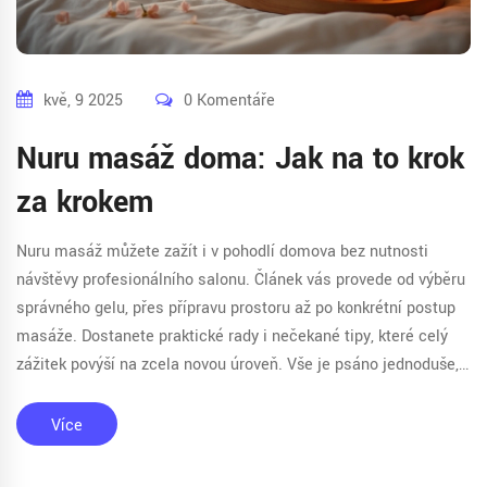
kvě, 9 2025
0 Komentáře
Nuru masáž doma: Jak na to krok
za krokem
Nuru masáž můžete zažít i v pohodlí domova bez nutnosti
návštěvy profesionálního salonu. Článek vás provede od výběru
správného gelu, přes přípravu prostoru až po konkrétní postup
masáže. Dostanete praktické rady i nečekané tipy, které celý
zážitek povýší na zcela novou úroveň. Vše je psáno jednoduše,
srozumitelně a bez zbytečných řečí kolem. Připravte se na
opravdově intimní zážitek, který zvládnete sami i v páru.
Více