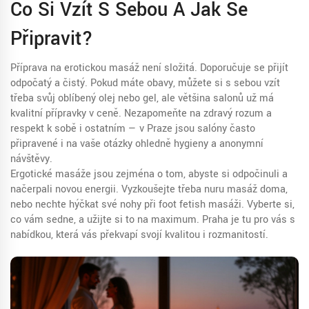
Co Si Vzít S Sebou A Jak Se
Připravit?
Příprava na erotickou masáž není složitá. Doporučuje se přijít
odpočatý a čistý. Pokud máte obavy, můžete si s sebou vzít
třeba svůj oblíbený olej nebo gel, ale většina salonů už má
kvalitní přípravky v ceně. Nezapomeňte na zdravý rozum a
respekt k sobě i ostatním — v Praze jsou salóny často
připravené i na vaše otázky ohledně hygieny a anonymní
návštěvy.
Ergotické masáže jsou zejména o tom, abyste si odpočinuli a
načerpali novou energii. Vyzkoušejte třeba nuru masáž doma,
nebo nechte hýčkat své nohy při foot fetish masáži. Vyberte si,
co vám sedne, a užijte si to na maximum. Praha je tu pro vás s
nabídkou, která vás překvapí svojí kvalitou i rozmanitostí.