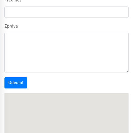
Předmět
Zpráva
Odeslat