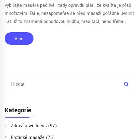
vybírejte maséra pečlivě - tady opravdu platí, že kvalita je před
množstvím! Dále, nezapomeňte se před masáží pořádně uvolnit
- ať už to znamená pohodovou hudbu, meditaci, nebo třeba
skleničku vašeho oblíbeného moku. A co takhle vzít s sebou i
nějakou tu dobrotu na posilnění? No a samozřejmě, nechte
Více
všechny starosti za dveřmi a jenom se uvolněte a užívejte si!
Tak ať vám to klape, kamarádi!
Kategorie
Zdraví a wellness
(97)
Erotické masáže
(75)