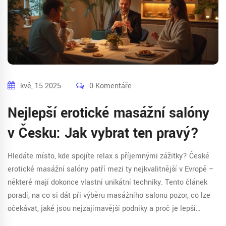
kvě, 15 2025
0 Komentáře
Nejlepší erotické masážní salóny
v Česku: Jak vybrat ten pravý?
Hledáte místo, kde spojíte relax s příjemnými zážitky? České
erotické masážní salóny patří mezi ty nejkvalitnější v Evropě –
některé mají dokonce vlastní unikátní techniky. Tento článek
poradí, na co si dát při výběru masážního salonu pozor, co lze
očekávat, jaké jsou nejzajímavější podniky a proč je lepší
rezervovat online. Přidávám taky pár tipů, aby byl zážitek