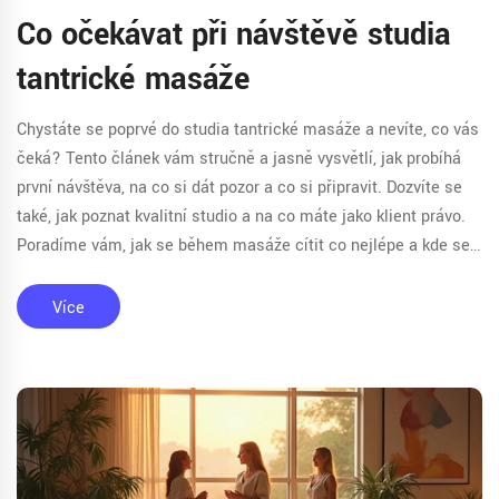
Co očekávat při návštěvě studia
tantrické masáže
Chystáte se poprvé do studia tantrické masáže a nevíte, co vás
čeká? Tento článek vám stručně a jasně vysvětlí, jak probíhá
první návštěva, na co si dát pozor a co si připravit. Dozvíte se
také, jak poznat kvalitní studio a na co máte jako klient právo.
Poradíme vám, jak se během masáže cítit co nejlépe a kde se
případně vyhnout zbytečným rozpakům. Spolehlivé informace
bez krkolomných frází.
Více