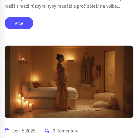
rozlišit mezi různými typy masáží a proč záleží na volbě
masérky víc, než byste možná čekali. Naučíte se praktické tipy,
jak z první návštěvy udělat příjemný zážitek. Článek je určený
Více
hlavně lidem, kteří chtějí vědět, co od masáže čekat a jak se na
ni připravit.
čen, 5 2025
0 Komentáře