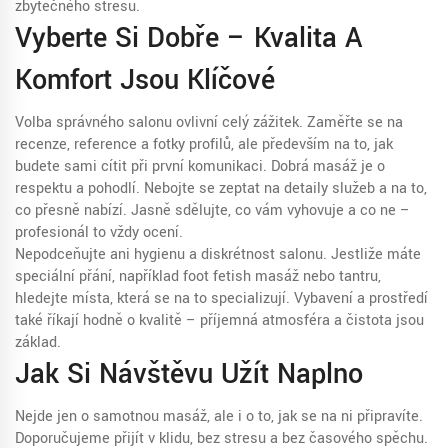
zbytečného stresu.
Vyberte Si Dobře – Kvalita A
Komfort Jsou Klíčové
Volba správného salonu ovlivní celý zážitek. Zaměřte se na
recenze, reference a fotky profilů, ale především na to, jak
budete sami cítit při první komunikaci. Dobrá masáž je o
respektu a pohodlí. Nebojte se zeptat na detaily služeb a na to,
co přesně nabízí. Jasně sdělujte, co vám vyhovuje a co ne –
profesionál to vždy ocení.
Nepodceňujte ani hygienu a diskrétnost salonu. Jestliže máte
speciální přání, například foot fetish masáž nebo tantru,
hledejte místa, která se na to specializují. Vybavení a prostředí
také říkají hodně o kvalitě – příjemná atmosféra a čistota jsou
základ.
Jak Si Návštěvu Užít Naplno
Nejde jen o samotnou masáž, ale i o to, jak se na ni připravíte.
Doporučujeme přijít v klidu, bez stresu a bez časového spěchu.