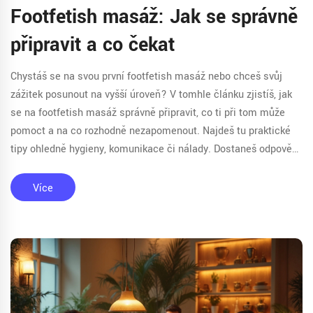
Footfetish masáž: Jak se správně
připravit a co čekat
Chystáš se na svou první footfetish masáž nebo chceš svůj
zážitek posunout na vyšší úroveň? V tomhle článku zjistíš, jak
se na footfetish masáž správně připravit, co ti při tom může
pomoct a na co rozhodně nezapomenout. Najdeš tu praktické
tipy ohledně hygieny, komunikace či nálady. Dostaneš odpovědi
na nejčastější otázky začátečníků i pokročilých. Hlavně žádné
výmluvy – tahle příprava je jednodušší, než si myslíš.
Více