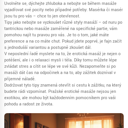
Uvolněte se, dýchejte zhluboka a nebojte se během masáže
vyjadřovat své pocity nebo případné potřeby. Masérka či masér
jsou tu pro vás – chce to jen otevřenost.
Tipy jako nebojte se vyzkoušet různé styly masáží – od nuru po
tantrickou nebo masáže zaměřené na specifické partie, vám
pomohou najít tu pravou pro vás. Je to o tom, jaké máte
preference a na co máte chuť. Pokud jdete poprvé, je fajn začít
s jednodušší variantou a postupně zkoušet dál.
V neposlední řadě myslete na to, že erotická masáž je nejen o
potěšení, ale i o relaxaci mysli i těla. Díky tomu můžete lépe
zvládat stres a cítit se lépe ve své kůži. Nezapomeňte si po
masáži dát čas na odpočinek a na to, aby zážitek dozníval v
příjemné náladě.
Dodržovat tyto tipy znamená otevřít si cestu k zážitku, na který
budete rádi vzpomínat. Pražské erotické masáže nejsou jen
exotikou, ale mohou být každodenním pomocníkem pro vaši
pohodu a radost ze života.