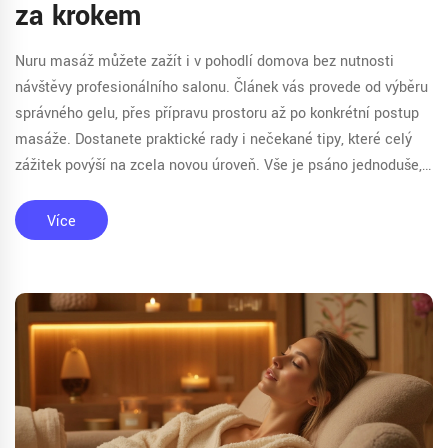
za krokem
Nuru masáž můžete zažít i v pohodlí domova bez nutnosti
návštěvy profesionálního salonu. Článek vás provede od výběru
správného gelu, přes přípravu prostoru až po konkrétní postup
masáže. Dostanete praktické rady i nečekané tipy, které celý
zážitek povýší na zcela novou úroveň. Vše je psáno jednoduše,
srozumitelně a bez zbytečných řečí kolem. Připravte se na
opravdově intimní zážitek, který zvládnete sami i v páru.
Více