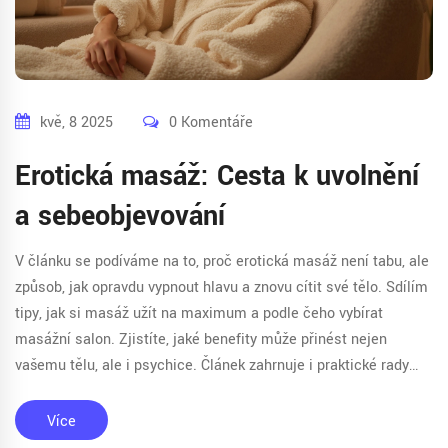
kvě, 8 2025
0 Komentáře
Erotická masáž: Cesta k uvolnění
a sebeobjevování
V článku se podíváme na to, proč erotická masáž není tabu, ale
způsob, jak opravdu vypnout hlavu a znovu cítit své tělo. Sdílím
tipy, jak si masáž užít na maximum a podle čeho vybírat
masážní salon. Zjistíte, jaké benefity může přinést nejen
vašemu tělu, ale i psychice. Článek zahrnuje i praktické rady
pro první návštěvu. Nebojte se zjistit, co všechno tato
zkušenost nabízí.
Více