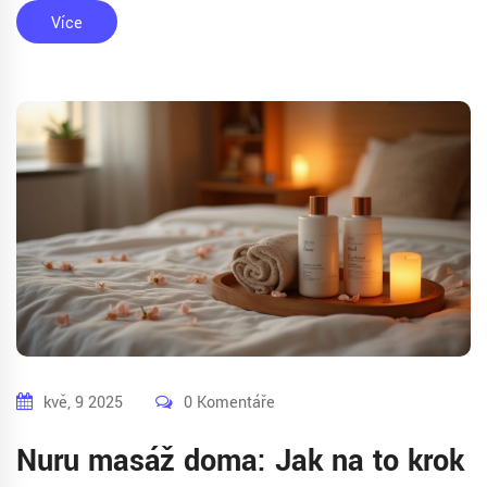
opravdu bez stresu. Tohle není nudný seznam, ale praktický
Více
průvodce z reálného života.
kvě, 9 2025
0 Komentáře
Nuru masáž doma: Jak na to krok