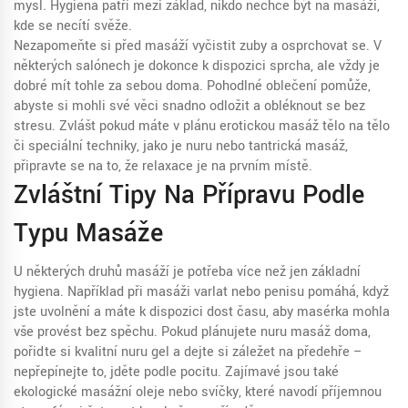
mysl. Hygiena patří mezi základ, nikdo nechce být na masáži,
kde se necítí svěže.
Nezapomeňte si před masáží vyčistit zuby a osprchovat se. V
některých salónech je dokonce k dispozici sprcha, ale vždy je
dobré mít tohle za sebou doma. Pohodlné oblečení pomůže,
abyste si mohli své věci snadno odložit a obléknout se bez
stresu. Zvlášť pokud máte v plánu erotickou masáž tělo na tělo
či speciální techniky, jako je nuru nebo tantrická masáž,
připravte se na to, že relaxace je na prvním místě.
Zvláštní Tipy Na Přípravu Podle
Typu Masáže
U některých druhů masáží je potřeba více než jen základní
hygiena. Například při masáži varlat nebo penisu pomáhá, když
jste uvolnění a máte k dispozici dost času, aby masérka mohla
vše provést bez spěchu. Pokud plánujete nuru masáž doma,
pořiďte si kvalitní nuru gel a dejte si záležet na předehře –
nepřepínejte to, jděte podle pocitu. Zajímavé jsou také
ekologické masážní oleje nebo svíčky, které navodí příjemnou