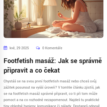
kvě, 29 2025
0 Komentáře
Footfetish masáž: Jak se správně
připravit a co čekat
Chystáš se na svou první footfetish masáž nebo chceš svůj
zážitek posunout na vyšší úroveň? V tomhle článku zjistíš, jak
se na footfetish masáž správně připravit, co ti při tom může
pomoct a na co rozhodně nezapomenout. Najdeš tu praktické
tipy ohledně hygieny, komunikace či nálady. Dostaneš odpovědi