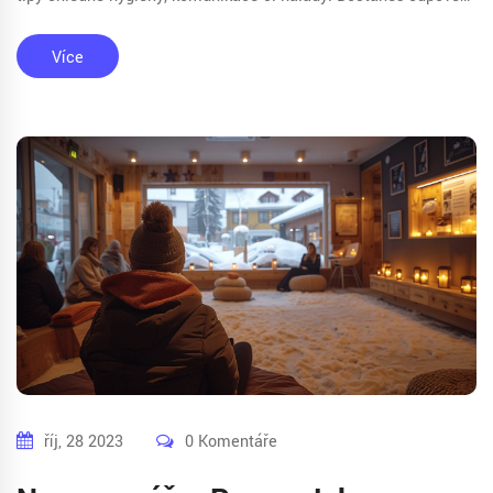
na nejčastější otázky začátečníků i pokročilých. Hlavně žádné
výmluvy – tahle příprava je jednodušší, než si myslíš.
Více
říj, 28 2023
0 Komentáře