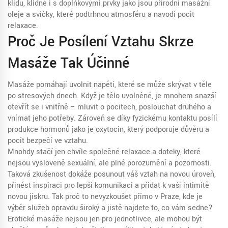
klidu, klidně i s doplňkovými prvky jako jsou přírodní masážní
oleje a svíčky, které podtrhnou atmosféru a navodí pocit
relaxace.
Proč Je Posílení Vztahu Skrze
Masáže Tak Účinné
Masáže pomáhají uvolnit napětí, které se může skrývat v těle
po stresových dnech. Když je tělo uvolněné, je mnohem snazší
otevřít se i vnitřně – mluvit o pocitech, poslouchat druhého a
vnímat jeho potřeby. Zároveň se díky fyzickému kontaktu posílí
produkce hormonů jako je oxytocin, který podporuje důvěru a
pocit bezpečí ve vztahu.
Mnohdy stačí jen chvíle společné relaxace a doteky, které
nejsou vysloveně sexuální, ale plné porozumění a pozornosti.
Taková zkušenost dokáže posunout váš vztah na novou úroveň,
přinést inspiraci pro lepší komunikaci a přidat k vaší intimitě
novou jiskru. Tak proč to nevyzkoušet přímo v Praze, kde je
výběr služeb opravdu široký a jistě najdete to, co vám sedne?
Erotické masáže nejsou jen pro jednotlivce, ale mohou být