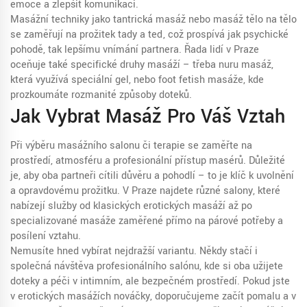
emoce a zlepšit komunikaci.
Masážní techniky jako tantrická masáž nebo masáž tělo na tělo
se zaměřují na prožitek tady a teď, což prospívá jak psychické
pohodě, tak lepšímu vnímání partnera. Řada lidí v Praze
oceňuje také specifické druhy masáží – třeba nuru masáž,
která využívá speciální gel, nebo foot fetish masáže, kde
prozkoumáte rozmanité způsoby doteků.
Jak Vybrat Masáž Pro Váš Vztah
Při výběru masážního salonu či terapie se zaměřte na
prostředí, atmosféru a profesionální přístup masérů. Důležité
je, aby oba partneři cítili důvěru a pohodlí – to je klíč k uvolnění
a opravdovému prožitku. V Praze najdete různé salony, které
nabízejí služby od klasických erotických masáží až po
specializované masáže zaměřené přímo na párové potřeby a
posílení vztahu.
Nemusíte hned vybírat nejdražší variantu. Někdy stačí i
společná návštěva profesionálního salónu, kde si oba užijete
doteky a péči v intimním, ale bezpečném prostředí. Pokud jste
v erotických masážích nováčky, doporučujeme začít pomalu a v