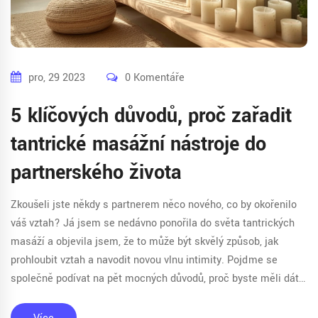
pro, 29 2023
0 Komentáře
5 klíčových důvodů, proč zařadit
tantrické masážní nástroje do
partnerského života
Zkoušeli jste někdy s partnerem něco nového, co by okořenilo
váš vztah? Já jsem se nedávno ponořila do světa tantrických
masáží a objevila jsem, že to může být skvělý způsob, jak
prohloubit vztah a navodit novou vlnu intimity. Pojďme se
společně podívat na pět mocných důvodů, proč byste měli dát
tantrickým masážním pomůckám šanci. Od zlepšení
komunikace až po objevení nových společných zážitků, tyto