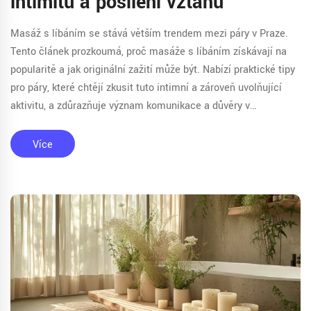
intimitu a posílení vztahu
Masáž s líbáním se stává větším trendem mezi páry v Praze.
Tento článek prozkoumá, proč masáže s líbáním získávají na
popularitě a jak originální zažití může být. Nabízí praktické tipy
pro páry, které chtějí zkusit tuto intimní a zároveň uvolňující
aktivitu, a zdůrazňuje význam komunikace a důvěry v
partnerském vztahu. Navíc se dozvíte, jak se masáž s líbáním
pozitivně projevuje na vztah a emocionální pouto.
Více