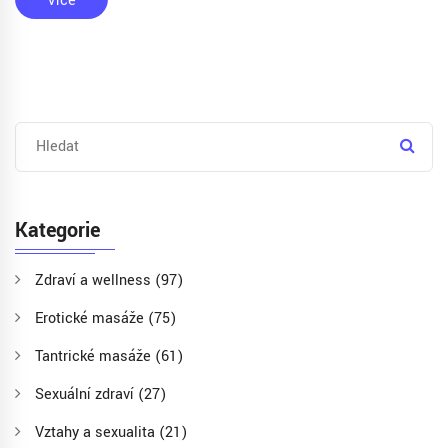
Více
nástroje nám mohou otevřít dveře do světa, kde dominuje
hřejivé prožitky a cesta za vzájemným porozuměním. Přiznám
se bez mučení, že tyto zkušenosti byly pro mého partnera a mě
víc než osvěžující a nemůžu se dočkat, až vám o nich vyprávím
ve svém novém článku!
Kategorie
Zdraví a wellness
(97)
Erotické masáže
(75)
Tantrické masáže
(61)
Sexuální zdraví
(27)
Vztahy a sexualita
(21)