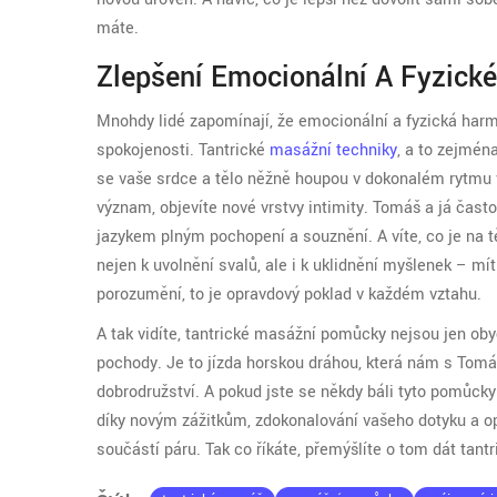
máte.
Zlepšení Emocionální A Fyzick
Mnohdy lidé zapomínají, že emocionální a fyzická harm
spokojenosti. Tantrické
masážní techniky
, a to zejmén
se vaše srdce a tělo něžně houpou v dokonalém rytmu 
význam, objevíte nové vrstvy intimity. Tomáš a já čast
jazykem plným pochopení a souznění. A víte, co je na
nejen k uvolnění svalů, ale i k uklidnění myšlenek – m
porozumění, to je opravdový poklad v každém vztahu.
A tak vidíte, tantrické masážní pomůcky nejsou jen oby
pochody. Je to jízda horskou dráhou, která nám s Tom
dobrodružství. A pokud jste se někdy báli tyto pomůcky
díky novým zážitkům, zdokonalování vašeho dotyku a o
součástí páru. Tak co říkáte, přemýšlíte o tom dát 