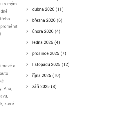
ahu s mým
dubna 2026
(11)
ádné
 třeba
března 2026
(6)
 proměnit
února 2026
(4)
š
ledna 2026
(4)
prosince 2025
(7)
listopadu 2025
(12)
ajímavé a
pouto
října 2025
(10)
ké
září 2025
(8)
y. Ano,
tavu,
k, které