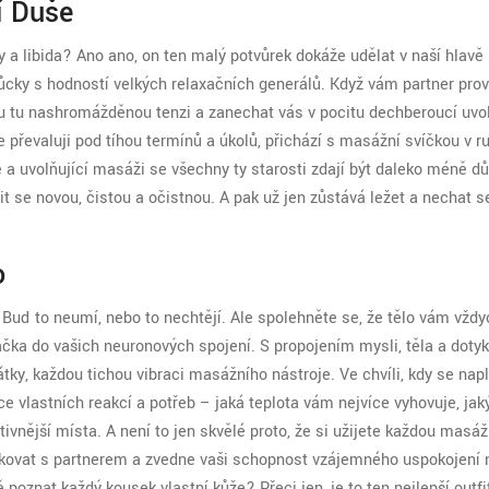
í Duše
uhy a libida? Ano ano, on ten malý potvůrek dokáže udělat v naší hlavě
cky s hodností velkých relaxačních generálů. Když vám partner prov
 tu nashromážděnou tenzi a zanechat vás v pocitu dechberoucí uvol
 převaluji pod tíhou termínů a úkolů, přichází s masážní svíčkou v r
 uvolňující masáži se všechny ty starosti zdají být daleko méně důl
it se novou, čistou a očistnou. A pak už jen zůstává ležet a nechat se
o
Buď to neumí, nebo to nechtějí. Ale spolehněte se, že tělo vám vždy
lačka do vašich neuronových spojení. S propojením mysli, těla a doty
átky, každou tichou vibraci masážního nástroje. Ve chvíli, kdy se nap
e vlastních reakcí a potřeb – jaká teplota vám nejvíce vyhovuje, jak
tivnější místa. A není to jen skvělé proto, že si užijete každou masá
kovat s partnerem a zvedne vaši schopnost vzájemného uspokojení 
 poznat každý kousek vlastní kůže? Přeci jen, je to ten nejlepší outfit