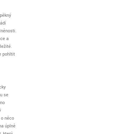
 pěkný
ádí
něnosti.
uce a
ežité.
 pohltit
cky
ku se
lno
ý
ž o něco
na úplně
, který