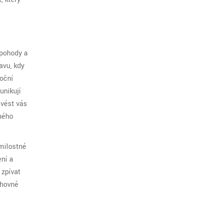
 pohody a
avu, kdy
oční
unikují
 vést vás
mného
 milostné
ní a
 zpívat
chovně