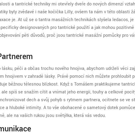
nalosti a tantrické techniky mi otevřely dveře do nových dimenzí vzt
y byly zvědavé i naše kočička Lilly, ovšem ta nám v této oblasti ž
xace je. Ať už se o tantra masážních technikách slyšela ledacos, je
ecificky designovaných pro tantrické použití a jak mohou pozitivně
objevování pěti důvodů, proč jsou tantrické masážní pomůcky pro vá
 Partnerem
to lásku, péči a občas trochu nového hnojiva, abychom udrželi věci z
ím hnojivem v zahradě lásky. Právě pomocí nich můžete prohloubit 
duje běžnou tělesnou blízkost. Když s Tomášem praktikujeme tantric
ale spíš se snažím cítit a vnímat jeho energii, touhy a celkové pocit
synchronizovat dech a svůj pohyb s rytmem partnera, ocitnete se ve s
ce a hluboké intimity. A to vše obohacené o sametový dotek pomůce
tmě, ale na vašich rukou jsou světýlka, která vás vedou.
munikace