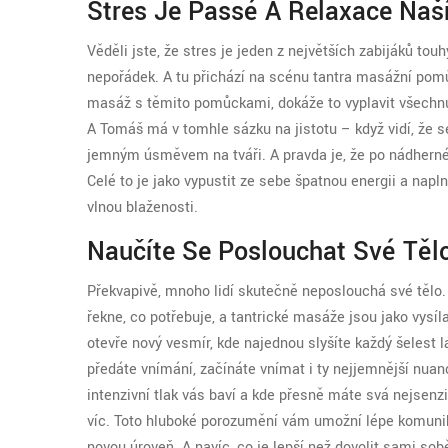
Stres Je Passé A Relaxace Naš
Věděli jste, že stres je jeden z největších zabijáků to
nepořádek. A tu přichází na scénu tantra masážní pomů
masáž s těmito pomůckami, dokáže to vyplavit všechnu
A Tomáš má v tomhle sázku na jistotu – když vidí, že se
jemným úsměvem na tváři. A pravda je, že po nádherné a
Celé to je jako vypustit ze sebe špatnou energii a napln
vlnou blaženosti.
Naučíte Se Poslouchat Své Těl
Překvapivě, mnoho lidí skutečně neposlouchá své tělo. 
řekne, co potřebuje, a tantrické masáže jsou jako vysí
otevře nový vesmír, kde najednou slyšíte každý šelest l
předáte vnímání, začínáte vnímat i ty nejjemnější nuanc
intenzivní tlak vás baví a kde přesně máte svá nejsenzi
víc. Toto hluboké porozumění vám umožní lépe komuni
novou úroveň. A navíc, co je lepší než dovolit sami sobě