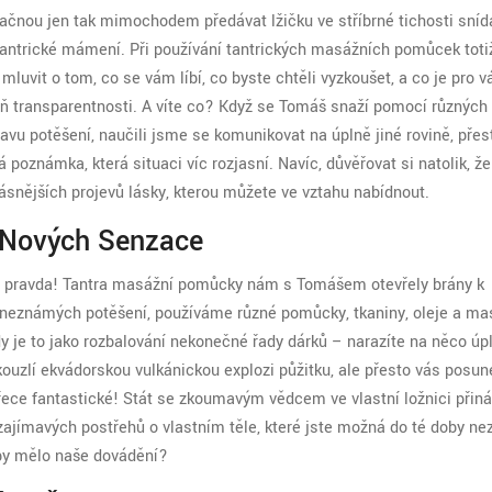
i začnou jen tak mimochodem předávat lžičku ve stříbrné tichosti sníd
tantrické mámení. Při používání tantrických masážních pomůcek toti
mluvit o tom, co se vám líbí, co byste chtěli vyzkoušet, a co je pro v
eň transparentnosti. A víte co? Když se Tomáš snaží pomocí různýc
lavu potěšení, naučili jsme se komunikovat na úplně jiné rovině, pře
poznámka, která situaci víc rozjasní. Navíc, důvěřovat si natolik, ž
ásnějších projevů lásky, kterou můžete ve vztahu nabídnout.
 Nových Senzace
 je to pravda! Tantra masážní pomůcky nám s Tomášem otevřely brány k
 neznámých potěšení, používáme různé pomůcky, tkaniny, oleje a ma
y je to jako rozbalování nekonečné řady dárků – narazíte na něco úp
ouzlí ekvádorskou vulkánickou explozi půžitku, ale přesto vás posun
řece fantastické! Stát se zkoumavým vědcem ve vlastní ložnici přiná
zajímavých postřehů o vlastním těle, které jste možná do té doby nez
 by mělo naše dovádění?