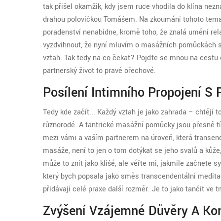
tak přišel okamžik, kdy jsem ruce vhodila do klína nez
drahou polovičkou Tomášem. Na zkoumání tohoto tematik
poradenství nenabídne, kromě toho, že znalá umění rela
vyzdvihnout, že nyní mluvím o masážních pomůckách sp
vztah. Tak tedy na co čekat? Pojďte se mnou na cestu 
partnerský život to pravé ořechové.
Posílení Intimního Propojení S
Tedy kde začít... Každý vztah je jako zahrada – chtějí 
různorodé. A tantrické masážní pomůcky jsou přesně t
mezi vámi a vaším partnerem na úroveň, která transen
masáže, není to jen o tom dotýkat se jeho svalů a kůže, 
může to znít jako klišé, ale věřte mi, jakmile začnete 
který bych popsala jako směs transcendentální medita
přidávají celé praxe další rozměr. Je to jako tančit ve 
Zvýšení Vzájemné Důvěry A Ko