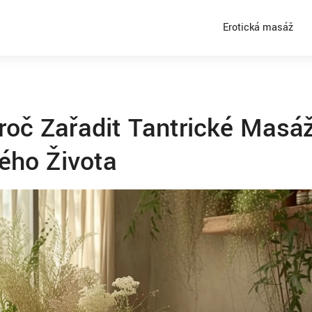
Erotická masáž
roč Zařadit Tantrické Masá
ého Života