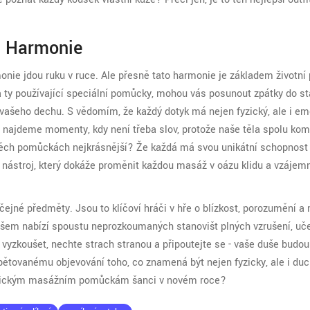
é Harmonie
onie jdou ruku v ruce. Ale přesně tato harmonie je základem životní
a ty používající speciální pomůcky, mohou vás posunout zpátky do st
vašeho dechu. S vědomím, že každý dotyk má nejen fyzický, ale i em
o najdeme momenty, kdy není třeba slov, protože naše těla spolu kom
 těch pomůckách nejkrásnější? Že každá má svou unikátní schopnost
ít nástroj, který dokáže proměnit každou masáž v oázu klidu a vzáje
čejné předměty. Jsou to klíčoví hráči v hře o blízkost, porozumění a
ášem nabízí spoustu neprozkoumaných stanovišť plných vzrušení, uče
 vyzkoušet, nechte strach stranou a připoutejte se - vaše duše budou
pětovanému objevování toho, co znamená být nejen fyzicky, ale i du
tantrickým masážním pomůckám šanci v novém roce?