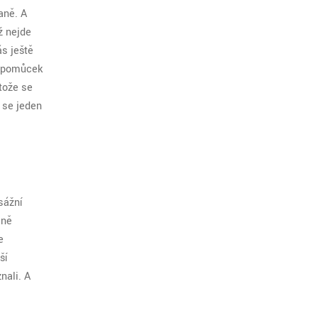
aně. A
ž nejde
ás ještě
h pomůcek
stože se
e se jeden
sážní
lně
e
ší
nali. A