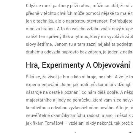
Když se mezi partnery plíží rutina, může se stát, že s
přesně v těchto chvílích může pomoci nějaké to malé 
jen o techniku, ale o naprostou otevřenost. Potřebujete 
moc za hranou. A to do vašeho vztahu vnáší nový stup
nalézt ten správný tlak a rytmus, který mi vyvolává záp
slovy šetříme. Jenom tu a tam zazní nějaká ta podnětná 
druhému odevzdá naprosto bez zábran, je jeden z nejkr
Hra, Experimenty A Objevování
Říká se, že život je hra a kdo si hraje, nezlobí. A že
experimentování. Jsme jak malí průzkumníci v džungli
nástroje na cestě k poznání, co nám dělá dobře. A někd
majestátního a jindy na pomůcku, která vám sice nevyk
kreativitou a odvahou vyzkoušet něco nového. A to je p
neuvěřitelné okamžiky smíchu, radosti a ano, i několik 
jak říkám Tomášovi – vzdělání nikdy nekončí, tak proč