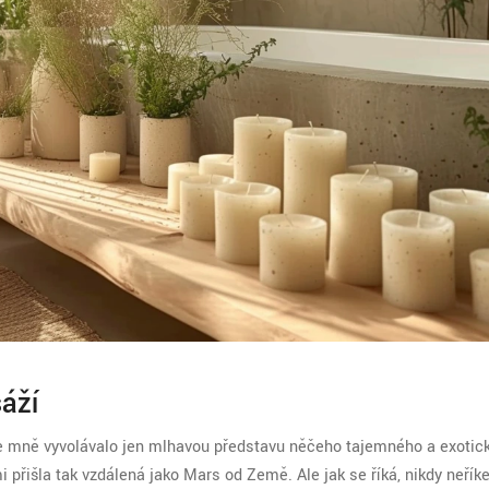
áží
e mně vyvolávalo jen mlhavou představu něčeho tajemného a exotic
přišla tak vzdálená jako Mars od Země. Ale jak se říká, nikdy neříkej