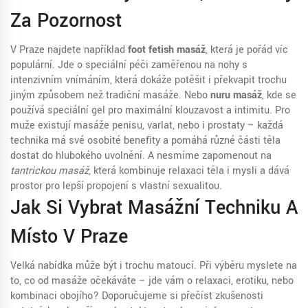
Za Pozornost
V Praze najdete například
foot fetish masáž
, která je pořád víc
populární. Jde o speciální péči zaměřenou na nohy s
intenzivním vnímáním, která dokáže potěšit i překvapit trochu
jiným způsobem než tradiční masáže. Nebo
nuru masáž
, kde se
používá speciální gel pro maximální klouzavost a intimitu. Pro
muže existují masáže penisu, varlat, nebo i prostaty – každá
technika má své osobité benefity a pomáhá různé části těla
dostat do hlubokého uvolnění. A nesmíme zapomenout na
tantrickou masáž
, která kombinuje relaxaci těla i mysli a dává
prostor pro lepší propojení s vlastní sexualitou.
Jak Si Vybrat Masážní Techniku A
Místo V Praze
Velká nabídka může být i trochu matoucí. Při výběru myslete na
to, co od masáže očekáváte – jde vám o relaxaci, erotiku, nebo
kombinaci obojího? Doporučujeme si přečíst zkušenosti