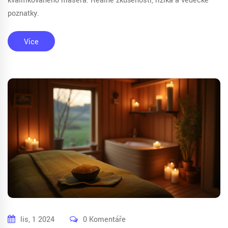
kvalifikovaného maséra. Reálné zkušenosti, rizika a vědecké
poznatky.
Více
lis, 1 2024
0 Komentáře