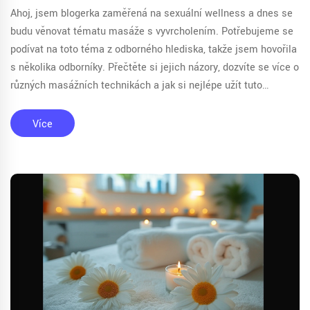
Ahoj, jsem blogerka zaměřená na sexuální wellness a dnes se
budu věnovat tématu masáže s vyvrcholením. Potřebujeme se
podívat na toto téma z odborného hlediska, takže jsem hovořila
s několika odborníky. Přečtěte si jejich názory, dozvíte se více o
různých masážních technikách a jak si nejlépe užít tuto
speciální formu intimní péče. Uvidíme se u článku!
Více