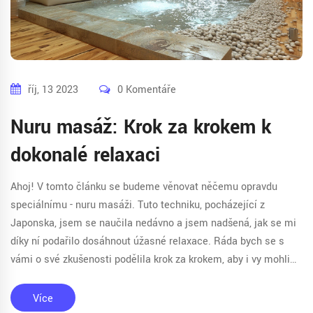
říj, 13 2023
0 Komentáře
Nuru masáž: Krok za krokem k
dokonalé relaxaci
Ahoj! V tomto článku se budeme věnovat něčemu opravdu
speciálnímu - nuru masáži. Tuto techniku, pocházející z
Japonska, jsem se naučila nedávno a jsem nadšená, jak se mi
díky ní podařilo dosáhnout úžasné relaxace. Ráda bych se s
vámi o své zkušenosti podělila krok za krokem, aby i vy mohli
zažít tuto úžasnou formu relaxace. Připravte se na cestu plnou
smyslnosti a klidu.
Více