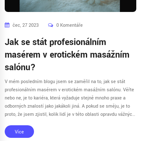
čec, 27 2023
0 Komentáře
Jak se stát profesionálním
masérem v erotickém masážním
salónu?
V mém posledním blogu jsem se zaměřil na to, jak se stát
profesionálním masérem v erotickém masážním salónu. Věřte
nebo ne, je to kariéra, která vyžaduje stejně mnoho praxe a
odborných znalostí jako jakákoli jiná. A pokud se směju, je to
proto, že jsem zjistil, kolik lidí je v této oblasti opravdu vážných.
Takže pokud jste někdy snili o tom, že se stanete
profesionálním masérem a pracujete v erotickém masážním
Více
salónu, tento článek je pro vás. Možná zjistíte, že to není tak