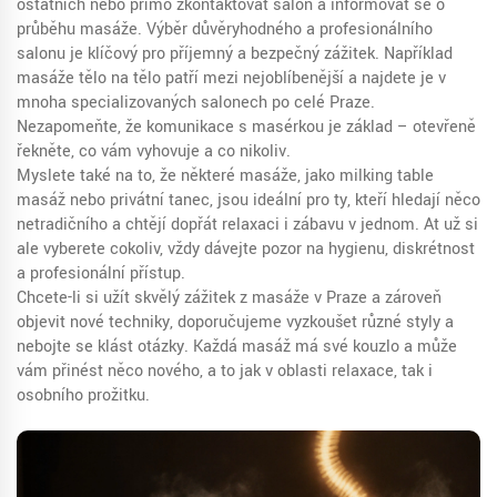
ostatních nebo přímo zkontaktovat salon a informovat se o
průběhu masáže. Výběr důvěryhodného a profesionálního
salonu je klíčový pro příjemný a bezpečný zážitek. Například
masáže tělo na tělo patří mezi nejoblíbenější a najdete je v
mnoha specializovaných salonech po celé Praze.
Nezapomeňte, že komunikace s masérkou je základ – otevřeně
řekněte, co vám vyhovuje a co nikoliv.
Myslete také na to, že některé masáže, jako milking table
masáž nebo privátní tanec, jsou ideální pro ty, kteří hledají něco
netradičního a chtějí dopřát relaxaci i zábavu v jednom. Ať už si
ale vyberete cokoliv, vždy dávejte pozor na hygienu, diskrétnost
a profesionální přístup.
Chcete-li si užít skvělý zážitek z masáže v Praze a zároveň
objevit nové techniky, doporučujeme vyzkoušet různé styly a
nebojte se klást otázky. Každá masáž má své kouzlo a může
vám přinést něco nového, a to jak v oblasti relaxace, tak i
osobního prožitku.