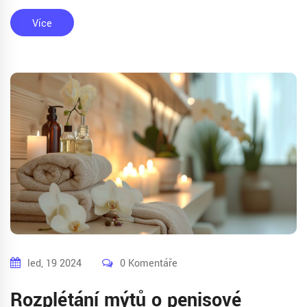
Více
led, 19 2024
0 Komentáře
Rozplétání mýtů o penisové