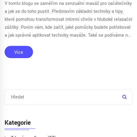
V tomto blogu se zaměřím na senzuální masáž pro začátečníky
a jak se do toho pustit. Představím základní techniky a tipy,
které pomohou transformovat intimní chvíle v hluboké relaxační
zážitky. Povím vám, kde začít, jaké pomůcky budete potřebovat
a jak správně aplikovat techniky masáže. Také se podíváme na
to, jak nastavit správnou atmosféru pro senzuální masáž. Tato
cesta začíná pochopením, co senzuální masáž skutečně
Více
znamená a jak ji lze použít pro posílení intimního spojení.
Kategorie