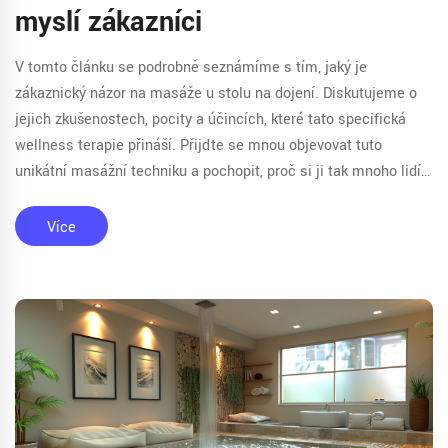
myslí zákazníci
V tomto článku se podrobně seznámíme s tím, jaký je
zákaznický názor na masáže u stolu na dojení. Diskutujeme o
jejich zkušenostech, pocity a účincích, které tato specifická
wellness terapie přináší. Přijďte se mnou objevovat tuto
unikátní masážní techniku a pochopit, proč si ji tak mnoho lidí
zamilovalo. Věřím, že tyto informace vám pomohou rozhodnout
se, zda je tento druh masáže pro vás ten pravý.
Více