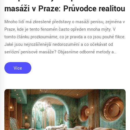
masáži v Praze: Průvodce realitou
Mnoho lidí má zkreslené představy o masáži penisu, zejména v
Praze, kde je tento fenomén často opředen mnoha mýty. V
tomto článku prozkoumáme, co je pravda a co jsou pouhé fikce.
Jaké jsou nejrozšířenější nedorozumění a co očekávat od
seriózní penisové masáže? Objasníme odborné metody a
přístupy masérů a doporučíme, jak se orientovat na tomto
specifickém poli wellness služeb.
Více