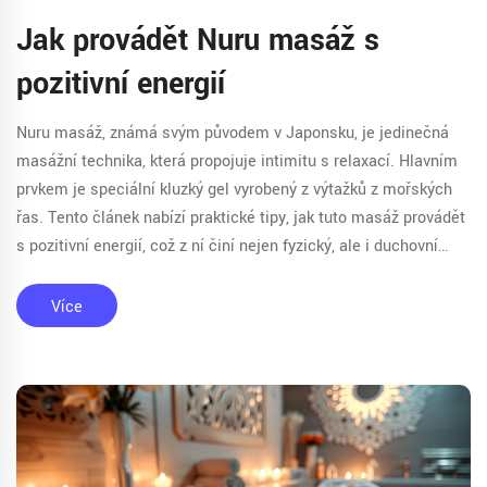
Jak provádět Nuru masáž s
pozitivní energií
Nuru masáž, známá svým původem v Japonsku, je jedinečná
masážní technika, která propojuje intimitu s relaxací. Hlavním
prvkem je speciální kluzký gel vyrobený z výtažků z mořských
řas. Tento článek nabízí praktické tipy, jak tuto masáž provádět
s pozitivní energií, což z ní činí nejen fyzický, ale i duchovní
zážitek. Dozvíte se více o přípravě, technice a hlubokém
prožitku, který může přinést.
Více