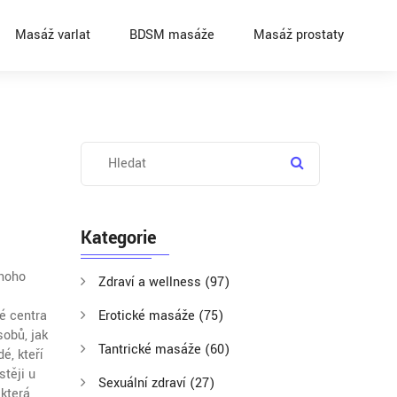
Masáž varlat
BDSM masáže
Masáž prostaty
Kategorie
dnoho
Zdraví a wellness
(97)
.
ké centra
Erotické masáže
(75)
sobů, jak
Tantrické masáže
(60)
é, kteří
stěji u
Sexuální zdraví
(27)
 která