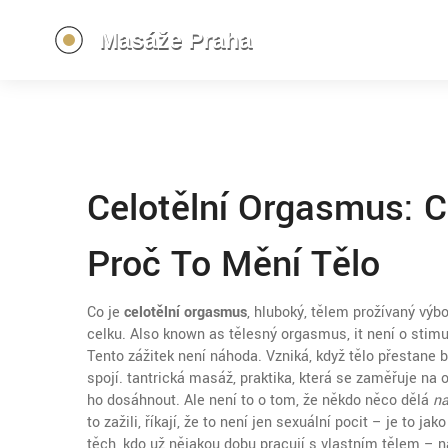
Celotělní Orgasmus: 
Proč To Mění Tělo
Co je
celotělní orgasmus
,
hluboký, tělem prožívaný výboj
celku
. Also known as
tělesný orgasmus
, it
není o stimu
Tento zážitek není náhoda. Vzniká, když tělo přestane 
spojí.
tantrická masáž
,
praktika, která se zaměřuje na 
ho dosáhnout. Ale není to o tom, že někdo něco dělá
n
to zažili, říkají, že to není jen sexuální pocit – je to 
těch, kdo už nějakou dobu pracují s vlastním tělem – 