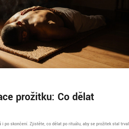
ce prožitku: Co dělat
 i po skončení. Zjistěte, co dělat po rituálu, aby se prožitek stal trva