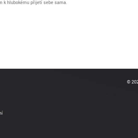
em k hlubokému přijetí sebe sama.
© 202
mí