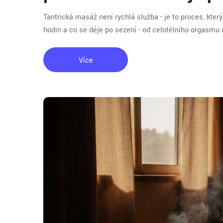
Tantrická masáž není rychlá služba - je to proces, kter
hodin a co se děje po sezení - od celotělního orgasmu a
Více