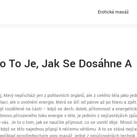
Erotická masáž
Co To Je, Jak Se Dosáhne A
, který nepřichází jen z pohlavních orgánů, ale z celého těla jako je
laci, ale o uvolnění energie, která se šíří od pánve až po hlavu a zpět
být rozdělené na části – když se dech, dotek, přítomnost a energetic
obnovu přirozeného toku energie v těle
, je jedním z nejčastějších způ
a
vás. Je to o tom, jak se naučíte přijmout, co se uvnitř děje. Mnozí lid
jako když se tělo najednou připojí k něčemu většímu. A to se stává nejča
například prostřednictvím
yoni masáž
,
jedné z nejúčinnějších technik,