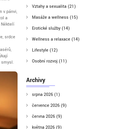
Vztahy a sexualita
(21)
n v pánvi,
Masáže a wellness
(15)
zol a
 Někteří
Erotické služby
(14)
ve, srdce
Wellness a relaxace
(14)
masérů,
Lifestyle
(12)
ýkají
Osobní rozvoj
(11)
í smysl.
Archivy
srpna 2026
(1)
července 2026
(9)
června 2026
(9)
května 2026
(9)