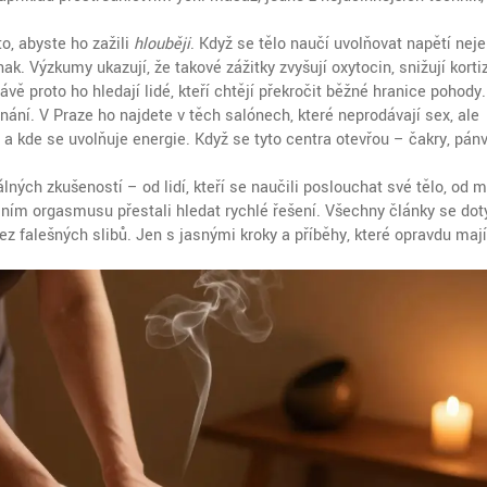
o, abyste ho zažili
hlouběji
. Když se tělo naučí uvolňovat napětí neje
inak. Výzkumy ukazují, že takové zážitky zvyšují oxytocin, snižují korti
vě proto ho hledají lidé, kteří chtějí překročit běžné hranice pohody.
znání. V Praze ho najdete v těch salónech, které neprodávají sex, ale
 a kde se uvolňuje energie
. Když se tyto centra otevřou – čakry, pán
álných zkušeností – od lidí, kteří se naučili poslouchat své tělo, od 
tělním orgasmusu přestali hledat rychlé řešení. Všechny články se dot
Bez falešných slibů. Jen s jasnými kroky a příběhy, které opravdu maj