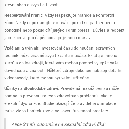
krevní oběh a zvýšit citlivost.
Respektování hranic:
Vždy respektujte hranice a komfortní
zónu. Nikdy nepokračujte v masáži, pokud se partner necítí
pohodlně nebo pokud cítí jakýkoli druh bolesti. Důvěra a respekt
jsou klíčové pro úspěšnou a příjemnou masáž.
Vzdělání a trénink:
Investování času do naučení správných
technik může značně zvýšit kvalitu masáže. Existuje mnoho
kurzů a online zdrojů, které vám mohou pomoci vylepšit vaše
dovednosti a znalosti. Některé zdroje dokonce nabízejí detailní
videonávody, které mohou být velmi užitečné.
Účinky na dlouhodobé zdraví:
Pravidelná masáž penisu může
pomoci s prevencí určitých zdravotních problémů, jako je
erektilní dysfunkce. Studie ukazují, že pravidelná stimulace
může zlepšit průtok krve a celkovou funkčnost prostaty.
Alice Smith, odbornice na sexuální zdraví, říká: