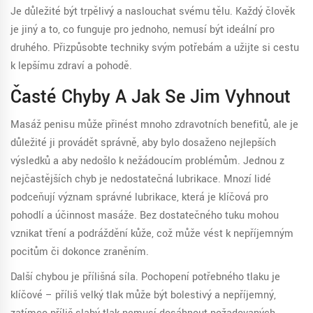
Je důležité být trpělivý a naslouchat svému tělu. Každý člověk
je jiný a to, co funguje pro jednoho, nemusí být ideální pro
druhého. Přizpůsobte techniky svým potřebám a užijte si cestu
k lepšímu zdraví a pohodě.
Časté Chyby A Jak Se Jim Vyhnout
Masáž penisu může přinést mnoho zdravotních benefitů, ale je
důležité ji provádět správně, aby bylo dosaženo nejlepších
výsledků a aby nedošlo k nežádoucím problémům. Jednou z
nejčastějších chyb je nedostatečná lubrikace. Mnozí lidé
podceňují význam správné lubrikace, která je klíčová pro
pohodlí a účinnost masáže. Bez dostatečného tuku mohou
vznikat tření a podráždění kůže, což může vést k nepříjemným
pocitům či dokonce zraněním.
Další chybou je přílišná síla. Pochopení potřebného tlaku je
klíčové – příliš velký tlak může být bolestivý a nepříjemný,