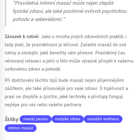
"Pravidelná intimní masáž může nejen zlepšit
fyzické zdraví, ale také pozitivně ovlivnit psychickou
pohodu a sebevědomí."
Závazek k rutině:
Jako u mnoha jiných zdravotních praktik, i
tady platí, že pravidelnost je klíčová. Zařaďte masáž do své
rutiny a sledujte, jaké benefity vám přinese. Pravidelný čas
věnovaný relaxaci a péči o tělo může výrazně přispět k vašemu
celkovému zdraví a pohodě.
Při dodržování těchto tipů bude masáž nejen příjemnějším
zážitkem, ale také přínosnější pro vaše zdraví. S trpělivostí a
praxí se zlepšíte a zjistíte, jaké techniky a přístupy fungují
nejlépe pro vás nebo vašeho partnera.
Štítky:
masáž penisu
mužské zdraví
sexuální wellness
intimní masáž