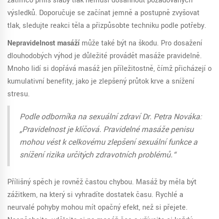
zatímco příliš slabý tlak nemusí dosáhnout požadovaných
výsledků. Doporučuje se začínat jemně a postupně zvyšovat
tlak, sledujte reakci těla a přizpůsobte techniku podle potřeby.
Nepravidelnost masáží
může také být na škodu. Pro dosažení
dlouhodobých výhod je důležité provádět masáže pravidelně.
Mnoho lidí si dopřává masáž jen příležitostně, čímž přicházejí o
kumulativní benefity, jako je zlepšený průtok krve a snížení
stresu.
Podle odborníka na sexuální zdraví Dr. Petra Nováka:
„Pravidelnost je klíčová. Pravidelné masáže penisu
mohou vést k celkovému zlepšení sexuální funkce a
snížení rizika určitých zdravotních problémů.“
Přílišný spěch je rovněž častou chybou. Masáž by měla být
zážitkem, na který si vyhradíte dostatek času. Rychlé a
neurvalé pohyby mohou mít opačný efekt, než si přejete.