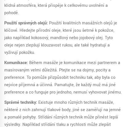
klidná atmosféra, která přispěje k celkovému uvolnění a
pohodě.
Použití správných olejů:
Použití kvalitních masážních olejů je
klíčové. Hledejte přírodní oleje, které jsou šetrné k pokožce,
jako například kokosový, mandlový nebo jojobový olej. Tyto
oleje nejen zlepšují klouzavost rukou, ale také hydratují a
vyživují pokožku.
Komunikace:
Během masáže je komunikace mezi partnerem a
masírovaným velmi důležitá. Ptejte se na dojmy, pocity a
preference. To pomůže přizpůsobit techniku tak, aby byla co
nejvíce příjemná a účinná. Pamatujte, že každý muž má jiné
preference a co funguje pro jednoho, nemusí vyhovovat jinému.
Správné techniky:
Existuje mnoho různých technik masáže,
některé z nich zahrnují tlakové body, jiné se zaměřují na jemné
a pomalé pohyby. Střídání různých technik může přinést lepší
výsledky. Například střídání tlaku a rychlosti může zlepšit