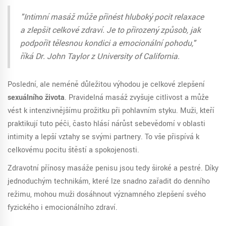
"Intimní masáž může přinést hluboký pocit relaxace
a zlepšit celkové zdraví. Je to přirozený způsob, jak
podpořit tělesnou kondici a emocionální pohodu,"
říká Dr. John Taylor z University of California.
Poslední, ale neméně důležitou výhodou je celkové zlepšení
sexuálního života
. Pravidelná masáž zvyšuje citlivost a může
vést k intenzivnějšímu prožitku při pohlavním styku. Muži, kteří
praktikují tuto péči, často hlásí nárůst sebevědomí v oblasti
intimity a lepší vztahy se svými partnery. To vše přispívá k
celkovému pocitu štěstí a spokojenosti.
Zdravotní přínosy masáže penisu jsou tedy široké a pestré. Díky
jednoduchým technikám, které lze snadno zařadit do denního
režimu, mohou muži dosáhnout významného zlepšení svého
fyzického i emocionálního zdraví.