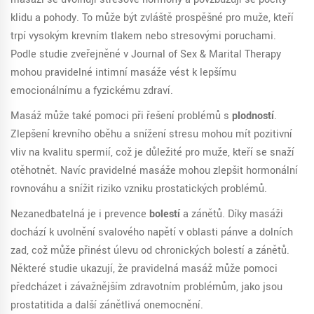
klidu a pohody. To může být zvláště prospěšné pro muže, kteří
trpí vysokým krevním tlakem nebo stresovými poruchami.
Podle studie zveřejněné v Journal of Sex & Marital Therapy
mohou pravidelné intimní masáže vést k lepšímu
emocionálnímu a fyzickému zdraví.
Masáž může také pomoci při řešení problémů s
plodností
.
Zlepšení krevního oběhu a snížení stresu mohou mít pozitivní
vliv na kvalitu spermií, což je důležité pro muže, kteří se snaží
otěhotnět. Navíc pravidelné masáže mohou zlepšit hormonální
rovnováhu a snížit riziko vzniku prostatických problémů.
Nezanedbatelná je i prevence
bolestí
a zánětů. Díky masáži
dochází k uvolnění svalového napětí v oblasti pánve a dolních
zad, což může přinést úlevu od chronických bolestí a zánětů.
Některé studie ukazují, že pravidelná masáž může pomoci
předcházet i závažnějším zdravotním problémům, jako jsou
prostatitida a další zánětlivá onemocnění.