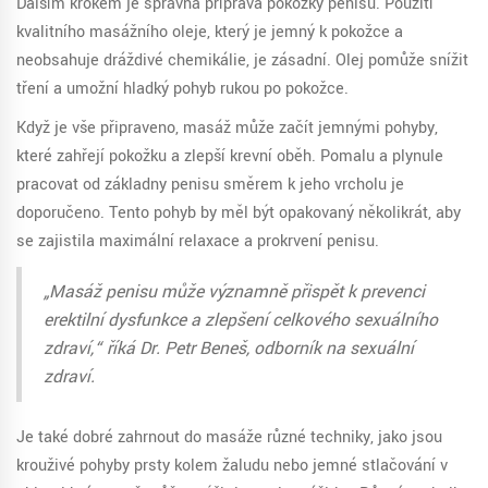
Dalším krokem je správná příprava pokožky penisu. Použití
kvalitního masážního oleje, který je jemný k pokožce a
neobsahuje dráždivé chemikálie, je zásadní. Olej pomůže snížit
tření a umožní hladký pohyb rukou po pokožce.
Když je vše připraveno, masáž může začít jemnými pohyby,
které zahřejí pokožku a zlepší krevní oběh. Pomalu a plynule
pracovat od základny penisu směrem k jeho vrcholu je
doporučeno. Tento pohyb by měl být opakovaný několikrát, aby
se zajistila maximální relaxace a prokrvení penisu.
„Masáž penisu může významně přispět k prevenci
erektilní dysfunkce a zlepšení celkového sexuálního
zdraví,“ říká Dr. Petr Beneš, odborník na sexuální
zdraví.
Je také dobré zahrnout do masáže různé techniky, jako jsou
krouživé pohyby prsty kolem žaludu nebo jemné stlačování v