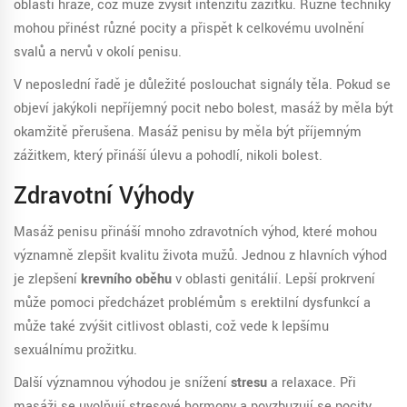
oblasti hráze, což může zvýšit intenzitu zážitku. Různé techniky
mohou přinést různé pocity a přispět k celkovému uvolnění
svalů a nervů v okolí penisu.
V neposlední řadě je důležité poslouchat signály těla. Pokud se
objeví jakýkoli nepříjemný pocit nebo bolest, masáž by měla být
okamžitě přerušena. Masáž penisu by měla být příjemným
zážitkem, který přináší úlevu a pohodlí, nikoli bolest.
Zdravotní Výhody
Masáž penisu přináší mnoho zdravotních výhod, které mohou
významně zlepšit kvalitu života mužů. Jednou z hlavních výhod
je zlepšení
krevního oběhu
v oblasti genitálií. Lepší prokrvení
může pomoci předcházet problémům s erektilní dysfunkcí a
může také zvýšit citlivost oblasti, což vede k lepšímu
sexuálnímu prožitku.
Další významnou výhodou je snížení
stresu
a relaxace. Při
masáži se uvolňují stresové hormony a povzbuzují se pocity