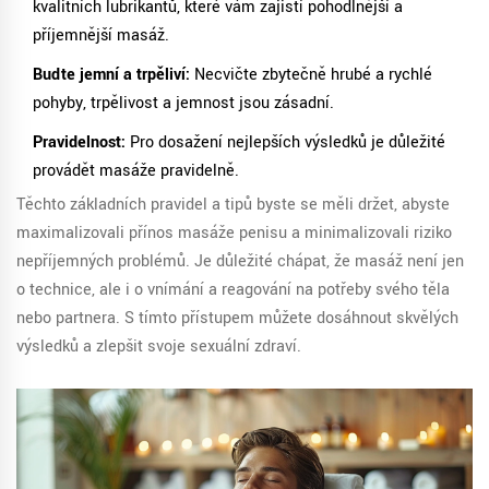
kvalitních lubrikantů, které vám zajistí pohodlnější a
příjemnější masáž.
Buďte jemní a trpěliví:
Necvičte zbytečně hrubé a rychlé
pohyby, trpělivost a jemnost jsou zásadní.
Pravidelnost:
Pro dosažení nejlepších výsledků je důležité
provádět masáže pravidelně.
Těchto základních pravidel a tipů byste se měli držet, abyste
maximalizovali přínos masáže penisu a minimalizovali riziko
nepříjemných problémů. Je důležité chápat, že masáž není jen
o technice, ale i o vnímání a reagování na potřeby svého těla
nebo partnera. S tímto přístupem můžete dosáhnout skvělých
výsledků a zlepšit svoje sexuální zdraví.