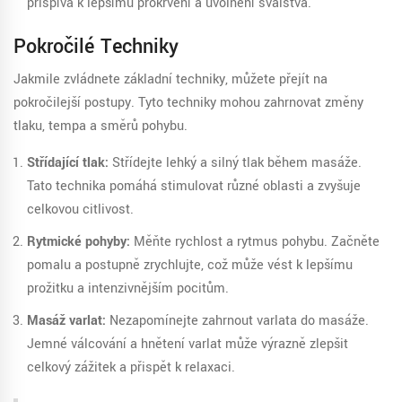
přispívá k lepšímu prokrvení a uvolnění svalstva.
Pokročilé Techniky
Jakmile zvládnete základní techniky, můžete přejít na
pokročilejší postupy. Tyto techniky mohou zahrnovat změny
tlaku, tempa a směrů pohybu.
Střídající tlak:
Střídejte lehký a silný tlak během masáže.
Tato technika pomáhá stimulovat různé oblasti a zvyšuje
celkovou citlivost.
Rytmické pohyby:
Měňte rychlost a rytmus pohybu. Začněte
pomalu a postupně zrychlujte, což může vést k lepšímu
prožitku a intenzivnějším pocitům.
Masáž varlat:
Nezapomínejte zahrnout varlata do masáže.
Jemné válcování a hnětení varlat může výrazně zlepšit
celkový zážitek a přispět k relaxaci.