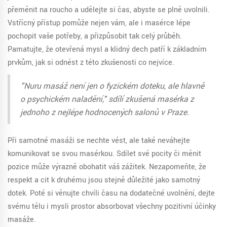
přeměnit na roucho a udělejte si čas, abyste se plně uvolnili.
Vstřícný přístup pomůže nejen vám, ale i masérce lépe
pochopit vaše potřeby, a přizpůsobit tak celý průběh.
Pamatujte, že otevřená mysl a klidný dech patří k základním
prvkům, jak si odnést z této zkušenosti co nejvíce.
"Nuru masáž není jen o fyzickém doteku, ale hlavně
o psychickém naladění," sdílí zkušená masérka z
jednoho z nejlépe hodnocených salonů v Praze.
Při samotné masáži se nechte vést, ale také neváhejte
komunikovat se svou masérkou. Sdílet své pocity či měnit
pozice může výrazně obohatit váš zážitek. Nezapomeňte, že
respekt a cit k druhému jsou stejně důležité jako samotný
dotek. Poté si věnujte chvíli času na dodatečné uvolnění, dejte
svému tělu i mysli prostor absorbovat všechny pozitivní účinky
masáže.