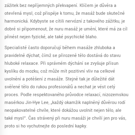
zážitek bez nepříjemných překvapení. Klíčem je důvěra a
otevřená mysl, což přispěje k tomu, že masáž bude skutečně
harmonická. Kdybyste se cítili nervózní z takového zážitku, je
dobré si připomenout, že nuru masáž je umění, které má za cíl
přinést nejen fyzické, ale také psychické blaho.
Specialisté často doporučují během masáže zhluboka a
pravidelně dýchat, čímž se přirozeně tělo dostává do stavu
hluboké relaxace. Při správném dýchání se zvyšuje přísun
kyslíku do mozku, což může mít pozitivní vliv na celkové
uvolnění a potěšení z masáže. Stejně tak je důležité dát
svěřené tělo do rukou profesionálů a nechat je vést celý
proces. Podle respektovaného průvodce relaxací, nizozemskou
masérkou Jin-Hye Lee, „každý okamžik naplněný důvěrou rodí
neopakovatelné chvíle, které dokážou uvolnit nejen tělo, ale
také mysl“. Čas strávený při nuru masáži je chvílí jen pro vás,
proto si ho vychutnejte do poslední kapky.