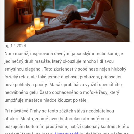
říj, 17 2024
Nuru masáž, inspirovaná dávnými japonskými technikami, je
jedinečný druh masáže, který okouzluje mnoho lidí svou
smyslnou elegancí. Tato zkušenost v sobě nese nejen hluboký
fyzický relax, ale také jemné duchovní probuzení, přinášející
nové pohledy a pocity. Masáž probíhá za využití speciálního,
hedvábného gelu, často obohaceného o mořské řasy, který
umožňuje masérce hladce klouzat po těle.
Při návštěvě Prahy se tento zážitek stává neodolatelnou
atrakcí. Město, známé svou historickou atmosférou a
pulzujícím kulturním prostředím, nabízí dokonalý kontrast k této