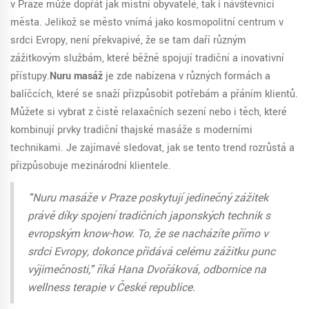
v Praze může dopřát jak místní obyvatelé, tak i návštěvníci
města. Jelikož se město vnímá jako kosmopolitní centrum v
srdci Evropy, není překvapivé, že se tam daří různým
zážitkovým službám, které běžně spojují tradiční a inovativní
přístupy.
Nuru masáž
je zde nabízena v různých formách a
balíčcích, které se snaží přizpůsobit potřebám a přáním klientů.
Můžete si vybrat z čistě relaxačních sezení nebo i těch, které
kombinují prvky tradiční thajské masáže s moderními
technikami. Je zajímavé sledovat, jak se tento trend rozrůstá a
přizpůsobuje mezinárodní klientele.
"Nuru masáže v Praze poskytují jedinečný zážitek
právě díky spojení tradičních japonských technik s
evropským know-how. To, že se nacházíte přímo v
srdci Evropy, dokonce přidává celému zážitku punc
výjimečnosti," říká Hana Dvořáková, odbornice na
wellness terapie v České republice.