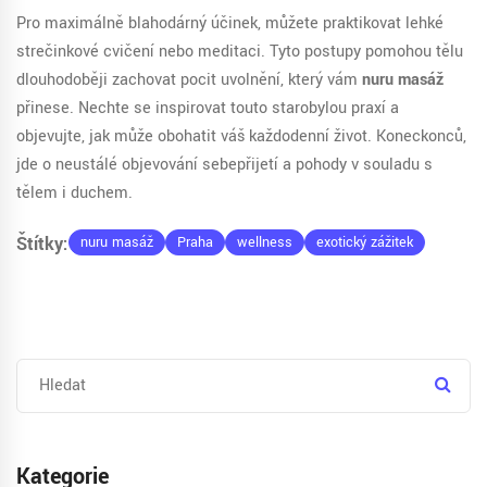
Pro maximálně blahodárný účinek, můžete praktikovat lehké
strečinkové cvičení nebo meditaci. Tyto postupy pomohou tělu
dlouhodoběji zachovat pocit uvolnění, který vám
nuru masáž
přinese. Nechte se inspirovat touto starobylou praxí a
objevujte, jak může obohatit váš každodenní život. Koneckonců,
jde o neustálé objevování sebepřijetí a pohody v souladu s
tělem i duchem.
Štítky:
nuru masáž
Praha
wellness
exotický zážitek
Kategorie