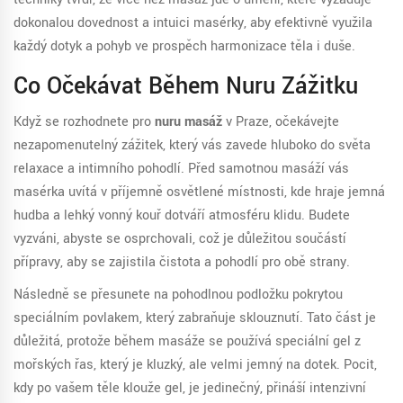
dokonalou dovednost a intuici masérky, aby efektivně využila
každý dotyk a pohyb ve prospěch harmonizace těla i duše.
Co Očekávat Během Nuru Zážitku
Když se rozhodnete pro
nuru masáž
v Praze, očekávejte
nezapomenutelný zážitek, který vás zavede hluboko do světa
relaxace a intimního pohodlí. Před samotnou masáží vás
masérka uvítá v příjemně osvětlené místnosti, kde hraje jemná
hudba a lehký vonný kouř dotváří atmosféru klidu. Budete
vyzváni, abyste se osprchovali, což je důležitou součástí
přípravy, aby se zajistila čistota a pohodlí pro obě strany.
Následně se přesunete na pohodlnou podložku pokrytou
speciálním povlakem, který zabraňuje sklouznutí. Tato část je
důležitá, protože během masáže se používá speciální gel z
mořských řas, který je kluzký, ale velmi jemný na dotek. Pocit,
kdy po vašem těle klouže gel, je jedinečný, přináší intenzivní