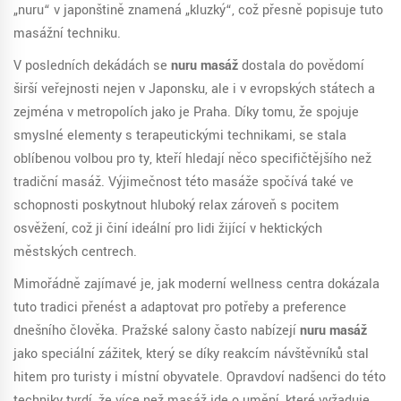
„nuru“ v japonštině znamená „kluzký“, což přesně popisuje tuto
masážní techniku.
V posledních dekádách se
nuru masáž
dostala do povědomí
širší veřejnosti nejen v Japonsku, ale i v evropských státech a
zejména v metropolích jako je Praha. Díky tomu, že spojuje
smyslné elementy s terapeutickými technikami, se stala
oblíbenou volbou pro ty, kteří hledají něco specifičtějšího než
tradiční masáž. Výjimečnost této masáže spočívá také ve
schopnosti poskytnout hluboký relax zároveň s pocitem
osvěžení, což ji činí ideální pro lidi žijící v hektických
městských centrech.
Mimořádně zajímavé je, jak moderní wellness centra dokázala
tuto tradici přenést a adaptovat pro potřeby a preference
dnešního člověka. Pražské salony často nabízejí
nuru masáž
jako speciální zážitek, který se díky reakcím návštěvníků stal
hitem pro turisty i místní obyvatele. Opravdoví nadšenci do této
techniky tvrdí, že více než masáž jde o umění, které vyžaduje