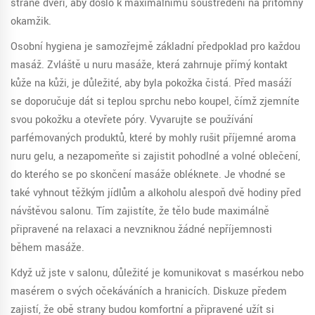
straně dveří, aby došlo k maximálnímu soustředění na přítomný
okamžik.
Osobní hygiena je samozřejmě základní předpoklad pro každou
masáž. Zvláště u nuru masáže, která zahrnuje přímý kontakt
kůže na kůži, je důležité, aby byla pokožka čistá. Před masáží
se doporučuje dát si teplou sprchu nebo koupel, čímž zjemníte
svou pokožku a otevřete póry. Vyvarujte se používání
parfémovaných produktů, které by mohly rušit příjemné aroma
nuru gelu, a nezapomeňte si zajistit pohodlné a volné oblečení,
do kterého se po skončení masáže obléknete. Je vhodné se
také vyhnout těžkým jídlům a alkoholu alespoň dvě hodiny před
návštěvou salonu. Tím zajistíte, že tělo bude maximálně
připravené na relaxaci a nevzniknou žádné nepříjemnosti
během masáže.
Když už jste v salonu, důležité je komunikovat s masérkou nebo
masérem o svých očekáváních a hranicích. Diskuze předem
zajistí, že obě strany budou komfortní a připravené užít si