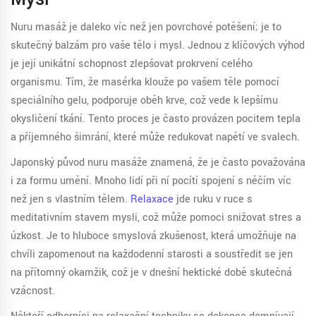
Nuru masáž je daleko víc než jen povrchové potěšení; je to
skutečný balzám pro vaše tělo i mysl. Jednou z klíčových výhod
je její unikátní schopnost zlepšovat prokrvení celého
organismu. Tím, že masérka klouže po vašem těle pomocí
speciálního gelu, podporuje oběh krve, což vede k lepšímu
okysličení tkání. Tento proces je často provázen pocitem tepla
a příjemného šimrání, které může redukovat napětí ve svalech.
Japonský původ nuru masáže znamená, že je často považována
i za formu umění. Mnoho lidí při ní pocítí spojení s něčím víc
než jen s vlastním tělem.
Relaxace
jde ruku v ruce s
meditativním stavem mysli, což může pomoci snižovat stres a
úzkost. Je to hluboce smyslová zkušenost, která umožňuje na
chvíli zapomenout na každodenní starosti a soustředit se jen
na přítomný okamžik, což je v dnešní hektické době skutečná
vzácnost.