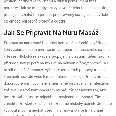
posílení partnerského vztahu a hlubší porozumění mezi
partnery. Jak se masérky učí využívat celého těla jako nástroje
propojení, vzniká tím prostor pro otevřený dialog bez slov, kde
se emoce přirozeně projeví a odezní.
Jak Se Připravit Na Nuru Masáž
Příprava na
nuru masáž
je důležitou součástí celého zážitku,
který začíná dlouho před vaším vstupem do masážního salonu
v Praze. Hluboká relaxace a propojení s vlastním tělem začíná
již doma, kdy je potřeba myslet na několik klíčových kroků. Na
rozdíl od běžné masáže vyžaduje tento druh přípravy trochu
více úsilí, což ale vede k maximálnímu požitku. Především se
doporučuje přijít uvolněný a mentálně připravený na intenzivní
zážitek. Časový harmonogram by měl být nastavený tak, aby
umožňoval nerušené odpočinutí následně po masáži. Tím si
zajistíte, že zážitek bude mít skutečně hluboký účinek. Je dobré
vypnout mobil a nechat všechny stresy a starosti na druhé