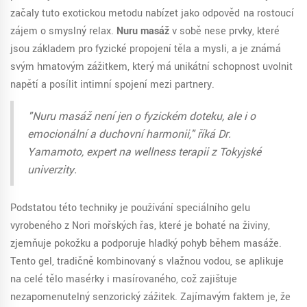
začaly tuto exotickou metodu nabízet jako odpověď na rostoucí
zájem o smyslný relax.
Nuru masáž
v sobě nese prvky, které
jsou základem pro fyzické propojení těla a mysli, a je známá
svým hmatovým zážitkem, který má unikátní schopnost uvolnit
napětí a posílit intimní spojení mezi partnery.
"Nuru masáž není jen o fyzickém doteku, ale i o
emocionální a duchovní harmonii," říká Dr.
Yamamoto, expert na wellness terapii z Tokyjské
univerzity.
Podstatou této techniky je používání speciálního gelu
vyrobeného z Nori mořských řas, které je bohaté na živiny,
zjemňuje pokožku a podporuje hladký pohyb během masáže.
Tento gel, tradičně kombinovaný s vlažnou vodou, se aplikuje
na celé tělo masérky i masírovaného, což zajišťuje
nezapomenutelný senzorický zážitek. Zajímavým faktem je, že