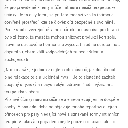
Někteří odborníci na relaxační techniky se dokonce domnívají,
že pro pravidelné klienty může mít
nuru masáž
terapeutické
účinky. Je to díky tomu, že při této masáži vzniká intimní a
otevřené prostředí, kde se člověk cítí bezpečně a uvolněně.
Podle studie zveřejněné v mezinárodním časopise pro terapii
bylo zjištěno, že masáže mohou snižovat produkci kortizolu,
hlavního stresového hormonu, a zvyšovat hladinu serotoninu a
dopaminu, chemikálií zodpovědných za pocit štěstí a
spokojenosti.
„Nuru masáž je jedním z nejlepších způsobů, jak dosáhnout
plné relaxace těla a uklidnění mysli. Je to skutečně zážitek
spojený s fyzickým i psychickým zdravím,“ sdílí významná
terapeutka v oboru.
Příznivé účinky
nuru masáže
se ale neomezují jen na dospělé
osoby. V poslední době se objevuje mnoho reportáží o jejích
přínosech pro páry hledající nové a uznávané formy intimních
terapií. V takových případech nejde pouze o relaxaci, ale i o