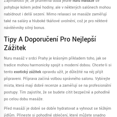
Zajímavostí je, že průměrná doba jedné
nuru masáže
se
pohybuje kolem jedné hodiny, ale v některých salónech mohou
nabídnout i delší sezení. Mimo relaxaci se masáže zaměřují
také na saláry a hluboké tkáňové uvolnění, což je pro některé
návštěvníky silný bonus.
Tipy A Doporučení Pro Nejlepší
Zážitek
Nuru masáž v srdci Prahy je krásným příkladem toho, jak se
tradice mohou harmonicky spojit s moderní dobou. Chcete-li si
tento
exotický zážitek
opravdu užít, je důležité na něj přijít
připraveni. Příprava začíná volbou správného salonu. Vybírejte
místa, která mají dobré recenze a zaměřují se na profesionální
postupy. Tím zajistíte, že se budete cítit bezpečně a pohodlně
po celou dobu masáže.
Před masáží je dobré se dobře hydratovat a vyhnout se těžkým
jídlům. Přineste si pohodlné oblečení, které můžete snadno