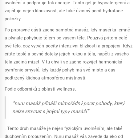
uvolnění a podporuje tok energie. Tento gel je hypoalergenní a
zajišťuje nejen klouzavost, ale také úžasný pocit hydratace
pokožky.
Po přípravné části začne samotná masáž, kdy masérka jemně
a plynule pohybuje tělem po vašem těle. Používá přitom celé
své tělo, což vytváří pocity intenzivní blízkosti a propojení. Když
cítíte teplé a pevné doteky jejích rukou a těla, napětí z vašeho
těla začíná mizet. V tu chvíli se začne rozvíjet harmonická
symfonie smyslů, kdy každý pohyb má své místo a čas
podtržený klidnou atmosférou místnosti.
Podle odborníků z oblasti wellness,
"nuru masáž přináší mimořádný pocit pohody, který
nelze srovnat s jinými typy masáží"
. Tento druh masáže je nejen fyzickým uvolněním, ale také
duchovním probuzením. Nuru masáž vás zavede daleko od