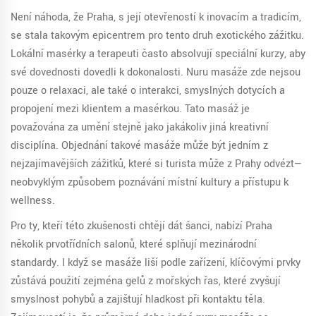
Není náhoda, že Praha, s její otevřeností k inovacím a tradicím,
se stala takovým epicentrem pro tento druh exotického zážitku.
Lokální masérky a terapeuti často absolvují speciální kurzy, aby
své dovednosti dovedli k dokonalosti. Nuru masáže zde nejsou
pouze o relaxaci, ale také o interakci, smyslných dotycích a
propojení mezi klientem a masérkou. Tato masáž je
považována za umění stejně jako jakákoliv jiná kreativní
disciplína. Objednání takové masáže může být jedním z
nejzajímavějších zážitků, které si turista může z Prahy odvézt—
neobvyklým způsobem poznávání místní kultury a přístupu k
wellness.
Pro ty, kteří této zkušenosti chtějí dát šanci, nabízí Praha
několik prvotřídních salonů, které splňují mezinárodní
standardy. I když se masáže liší podle zařízení, klíčovými prvky
zůstává použití zejména gelů z mořských řas, které zvyšují
smyslnost pohybů a zajišťují hladkost při kontaktu těla.