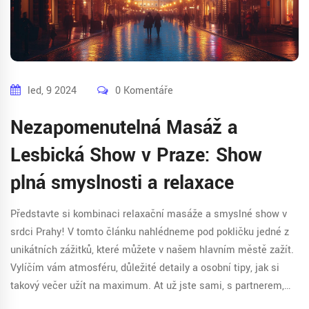
led, 9 2024
0 Komentáře
Nezapomenutelná Masáž a
Lesbická Show v Praze: Show
plná smyslnosti a relaxace
Představte si kombinaci relaxační masáže a smyslné show v
srdci Prahy! V tomto článku nahlédneme pod pokličku jedné z
unikátních zážitků, které můžete v našem hlavním městě zažít.
Vylíčím vám atmosféru, důležité detaily a osobní tipy, jak si
takový večer užít na maximum. Ať už jste sami, s partnerem,
nebo v partě přátel, je to zážitek, který rozhodně stojí za to.