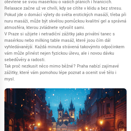
otevřeně se svou masérkou o vašich přáních i hranicích.
Relaxace začne už ve chvíli, kdy se cítíte v klidu a bez stresu.
Pokud jde o domácí výlety do světa erotických masáží, třeba při
nuru masáži, může být skvělou pomůckou kvalitní gel a správná
atmosféra, kterou zvládnete vytvořit sami.
V Praze si užijete i netradiční zážitky jako privátní tanec s
masérkou nebo milking table masáž, které jsou čím dál
vyhledávanější. Každá minuta strávená takovýmto odpočinkem
vám může přinést nejen fyzickou úlevu, ale i novou dávku
sebedůvěry a radosti.
Tak proč nezkusit něco mimo běžné? Praha nabízí zajímavé
zážitky, které vám pomohou lépe poznat a ocenit své tělo i
mysl.