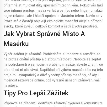
foot fetish masáž, která překvapí tím, jak moc dokáže uvolnit a
příjemně stimulovat díky speciálním technikám. Pokud vás láká
více intimní přístup, masáž varlat a penisu nebo lingamu nabízí
nejen relaxaci, ale i hlubší spojení s vlastním tělem. Navíc se v
Praze stále častěji objevují ekologické masážní oleje a přírodní
svíčky, které zvyšují celkový komfort a šetří životní prostředí.
Jak Vybrat Správné Místo A
Masérku
Výběr salónu je zásadní. Prohlédněte si recenze a zaměřte se
na profesionální přístup a čistotu místnosti. Nebojte se zeptat
na podrobnosti o samotném průběhu masáže, abyste zjistili, co
přesně od ní očekávat. Například při výběru masáže tělo na tělo
hraje roli sympatický a důvěryhodný přístup masérky, někdy i
možnost rezervace online, což výrazně usnadní plánování vaší
návštěvy.
Tipy Pro Lepší Zážitek
Připravte se předem - dodržujte základní hygienu a komunikujte