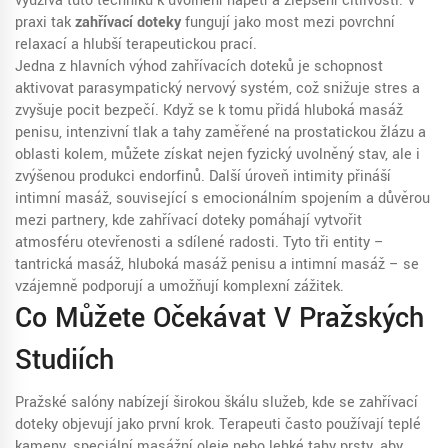
využívá tuto techniku k uvolnění napětí a zlepšení citlivosti. V
praxi tak
zahřívací doteky
fungují jako most mezi povrchní
relaxací a hlubší terapeutickou prací.
Jedna z hlavních výhod zahřívacích doteků je schopnost
aktivovat parasympatický nervový systém, což snižuje stres a
zvyšuje pocit bezpečí. Když se k tomu přidá
hluboká masáž
penisu
,
intenzivní tlak a tahy zaměřené na prostatickou žlázu a
oblasti kolem
, můžete získat nejen fyzický uvolněný stav, ale i
zvýšenou produkci endorfinů. Další úroveň intimity přináší
intimní masáž
,
související s emocionálním spojením a důvěrou
mezi partnery
, kde zahřívací doteky pomáhají vytvořit
atmosféru otevřenosti a sdílené radosti. Tyto tři entity –
tantrická masáž, hluboká masáž penisu a intimní masáž – se
vzájemně podporují a umožňují komplexní zážitek.
Co Můžete Očekávat V Pražských
Studiích
Pražské salóny nabízejí širokou škálu služeb, kde se zahřívací
doteky objevují jako první krok. Terapeuti často používají teplé
kameny, speciální masážní oleje nebo lehké tahy prsty, aby