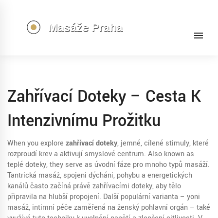
Zahřívací Doteky – Cesta K
Intenzivnímu Prožitku
When you explore
zahřívací doteky
,
jemné, cílené stimuly, které
rozproudí krev a aktivují smyslové centrum
. Also known as
teplé doteky
, they serve as úvodní fáze pro mnoho typů masáží.
Tantrická masáž
,
spojení dýchání, pohybu a energetických
kanálů
často začíná právě zahřívacími doteky, aby tělo
připravila na hlubší propojení. Další populární varianta –
yoni
masáž
,
intimní péče zaměřená na ženský pohlavní orgán
– také