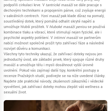
podpořili cirkulaci krve. V
tantrické masáži
se dále pracuje s
dechovými technikami a propojením pánve, což zvyšuje energii
v sakrálních centrech.
Yoni masáž
pak klade důraz na pomalý,
soustředěný dotek, který pomáhá odhalit skryté napětí a
umožňuje hlubší prožitek. V
hluboké masáži penisu
se používá
kombinace tlaku a vibrací, které stimulují nejen fyzické, ale i
psychické aspekty potěšení. V
intimní masáži
se partnerům
nabízí možnost společně prožít tyto zahřívací fáze a následně
rozvíjet důvěru a komunikaci.
Všechny tyto techniky ukazují, že zahřívací doteky nejsou jen
jednoduchý úvod, ale základní prvek, který spojuje různé druhy
masáží a umožňuje tělu i mysli dosáhnout vyšší úrovně
uvolnění. Pokud vás zajímají další tipy, konkrétní postupy a
recenze Pražských studií, podívejte se na níže uvedené články.
Najdete zde praktické návody, zkušenosti zákazníků i vědecké
vysvětlení, jak zahřívací doteky mohou zlepšit váš wellness a
sexuální život.