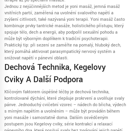
terapie až po speciální masáže.
Jednou z nejúčinnějších metod je
yoni masáž
,
jemná masáž
vnitřních partií, zaměřená na uvolnění svalového napětí a
zvýšení citlivosti
, také nazývaná
yoni terapii
. Yoni masáž často
kombinuje prvky
tantrické masáže
,
holistického přístupu, který
spojuje tělo, dech a energii, aby podpořil sexuální pohodu
a
může být výborným doplňkem k tradiční psychoterapii.
Praktický tip: při sezení se zaměřte na pomalý, hluboký dech,
který pomáhá aktivovat parasympatický nervový systém a
snižovat napětí v pánevní oblasti.
Dechová Technika, Kegelovy
Cviky A Další Podpora
Klíčovým faktorem úspěšné léčby je
dechová technika
,
kontrolované dýchání, které zlepšuje prokrvení a uvolňuje svaly
pánve
. Jednoduchý cvičební vzorec – nádech do břicha, výdech
s mírným napětím a uvolněním – může být prováděn během
yoni masáže i samostatně doma. Dalším osvědčeným
postupem jsou
Kegelovy cviky
,
série kontrakcí a relaxací
pánevního dna, které posilují svaly bez zvyšování jejich napětí
.