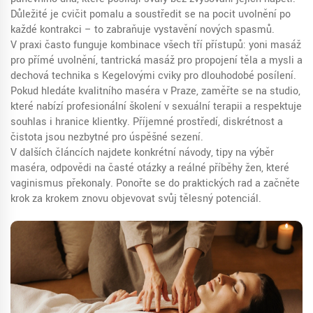
Důležité je cvičit pomalu a soustředit se na pocit uvolnění po
každé kontrakci – to zabraňuje vystavění nových spasmů.
V praxi často funguje kombinace všech tří přístupů: yoni masáž
pro přímé uvolnění, tantrická masáž pro propojení těla a mysli a
dechová technika s Kegelovými cviky pro dlouhodobé posílení.
Pokud hledáte kvalitního maséra v Praze, zaměřte se na studio,
které nabízí profesionální školení v sexuální terapii a respektuje
souhlas i hranice klientky. Příjemné prostředí, diskrétnost a
čistota jsou nezbytné pro úspěšné sezení.
V dalších článcích najdete konkrétní návody, tipy na výběr
maséra, odpovědi na časté otázky a reálné příběhy žen, které
vaginismus překonaly. Ponořte se do praktických rad a začněte
krok za krokem znovu objevovat svůj tělesný potenciál.