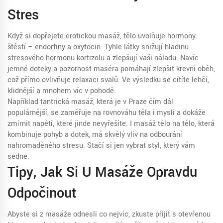
Stres
Když si dopřejete erotickou masáž, tělo uvolňuje hormony
štěstí – endorfiny a oxytocin. Tyhle látky snižují hladinu
stresového hormonu kortizolu a zlepšují vaši náladu. Navíc
jemné doteky a pozornost maséra pomáhají zlepšit krevní oběh,
což přímo ovlivňuje relaxaci svalů. Ve výsledku se cítíte lehčí,
klidnější a mnohem víc v pohodě.
Například tantrická masáž, která je v Praze čím dál
populárnější, se zaměřuje na rovnováhu těla i mysli a dokáže
zmírnit napětí, které jinde nevyřešíte. I masáž tělo na tělo, která
kombinuje pohyb a dotek, má skvělý vliv na odbourání
nahromaděného stresu. Stačí si jen vybrat styl, který vám
sedne.
Tipy, Jak Si U Masáže Opravdu
Odpočinout
Abyste si z masáže odnesli co nejvíc, zkuste přijít s otevřenou