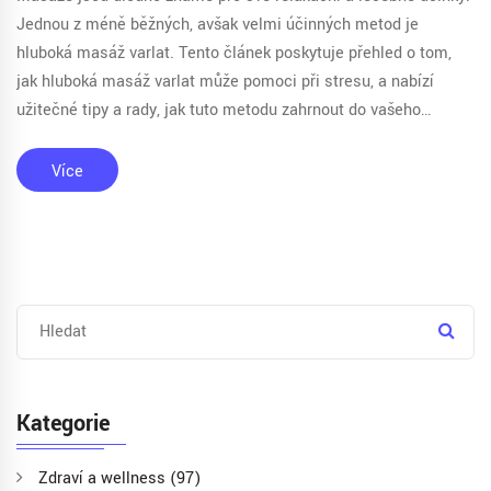
Jednou z méně běžných, avšak velmi účinných metod je
hluboká masáž varlat. Tento článek poskytuje přehled o tom,
jak hluboká masáž varlat může pomoci při stresu, a nabízí
užitečné tipy a rady, jak tuto metodu zahrnout do vašeho
wellness programu. Naučíte se o přínosech, technikách a
možnostech, jak v Praze najít kvalifikovaného maséra či
Více
masérku, kteří jsou odborníky na tento typ masáže.
Kategorie
Zdraví a wellness
(97)