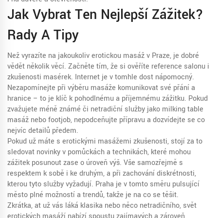
Jak Vybrat Ten Nejlepší Zážitek?
Rady A Tipy
Než vyrazíte na jakoukoliv erotickou masáž v Praze, je dobré
vědět několik věcí. Začněte tím, že si ověříte reference salonu i
zkušenosti masérek. Internet je v tomhle dost nápomocný.
Nezapomínejte při výběru masáže komunikovat své přání a
hranice – to je klíč k pohodlnému a příjemnému zážitku. Pokud
zvažujete méně známé či netradiční služby jako milking table
masáž nebo footjob, nepodceňujte přípravu a dozvídejte se co
nejvíc detailů předem.
Pokud už máte s erotickými masážemi zkušenosti, stojí za to
sledovat novinky v pomůckách a technikách, které mohou
zážitek posunout zase o úroveň výš. Vše samozřejmě s
respektem k sobě i ke druhým, a při zachování diskrétnosti,
kterou tyto služby vyžadují. Praha je v tomto směru pulsující
město plné možností a trendů, takže je na co se těšit.
Zkrátka, ať už vás láká klasika nebo něco netradičního, svět
erotických masáží nabízí spoustu zajímavých a zároveň