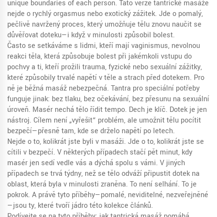
unique boundaries of each person.
Tato verze tantrické masáže
nejde o rychlý orgasmus nebo exotický zážitek. Jde o pomalý,
pečlivě navržený proces, který umožňuje tělu znovu naučit se
důvěřovat doteku—i když v minulosti způsobil bolest.
Často se setkáváme s lidmi, kteří mají
vaginismus
,
nevolnou
reakci těla, která způsobuje bolest při jakémkoli vstupu do
pochvy
a ti, kteří prožili
trauma
,
fyzické nebo sexuální zážitky,
které způsobily trvalé napětí v těle a strach před dotekem
. Pro
ně je běžná masáž nebezpečná. Tantra pro speciální potřeby
funguje jinak: bez tlaku, bez očekávání, bez přesunu na sexuální
úroveň. Masér nechá tělo řídit tempo. Dech je klíč. Dotek je jen
nástroj. Cílem není „vyřešit“ problém, ale umožnit tělu pocítit
bezpečí—přesně tam, kde se drželo napětí po letech.
Nejde o to, kolikrát jste byli v masáži. Jde o to, kolikrát jste se
cítili v bezpečí. V některých případech stačí pět minut, kdy
masér jen sedí vedle vás a dýchá spolu s vámi. V jiných
případech se trvá týdny, než se tělo odváží připustit dotek na
oblast, která byla v minulosti zraněna. To není selhání. To je
pokrok. A právě tyto příběhy—pomalé, neviditelné, nezveřejněné
—jsou ty, které tvoří jádro této kolekce článků.
Podívejte se na tyto příběhy: jak tantrická masáž pomáhá