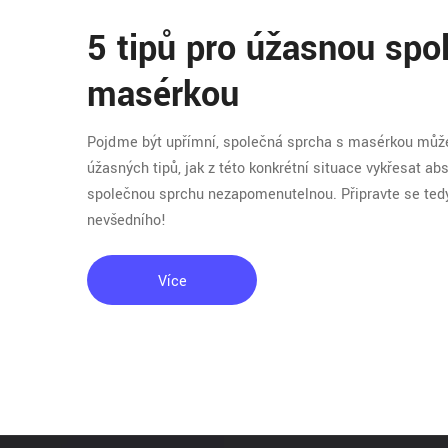
5 tipů pro úžasnou spo
masérkou
Pojďme být upřímní, společná sprcha s masérkou může b
úžasných tipů, jak z této konkrétní situace vykřesat a
společnou sprchu nezapomenutelnou. Připravte se tedy 
nevšedního!
Více