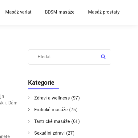
Masáž varlat
BDSM masáže
Masáž prostaty
Kategorie
jn
Zdraví a wellness
(97)
yklí. Dám
Erotické masáže
(75)
Tantrické masáže
(61)
Sexuální zdraví
(27)
hnete