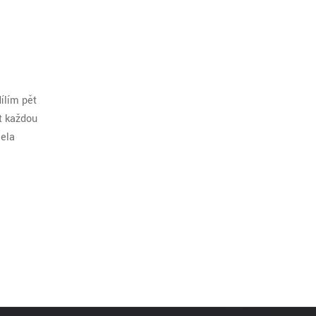
ílím pět
it každou
cela