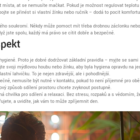
t místa, ať se nemusíte mačkat. Pokud je možnost regulovat teplotu
ojte se přinést si vlastní žínku nebo ručník – dodá to pocit komfortu
itého soukromí. Někdy může pomoct mít třeba drobnou záclonku neb
dyž jste spolu, každý má právo se cítit dobře a bezpečně.
pekt
 hygieně. Proto je dobré dodržovat základní pravidla – myjte se sami
jte svoji mýdlovou houbu nebo žínku, aby byla hygiena opravdu na je
tní lahvičku. To je nejen zdravější, ale i pohodlnější.
lečně, nemusíte být nutně v kontaktu, pokud to není příjemné pro obě
nový způsob sdílení prostoru chcete zvyknout postupně.
á chvilka pro sdílení a relaxaci. Bez stresu, rozpaků a s vědomím, ž
řujete, a uvidíte, jak vám to může zpříjemnit den.