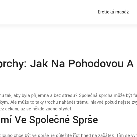
Erotická masáž
prchy: Jak Na Pohodovou A
hu tak, aby byla příjemná a bez stresu? Společná sprcha může být fa
lízkým. Ale může to taky trochu nahánět trému, hlavně pokud nejste zv
ez čekání, až se někdo začne stydět.
omí Ve Společné Sprše
dlouho chce být ve sprše, je důležité říct hned na začátek. Tím se vy