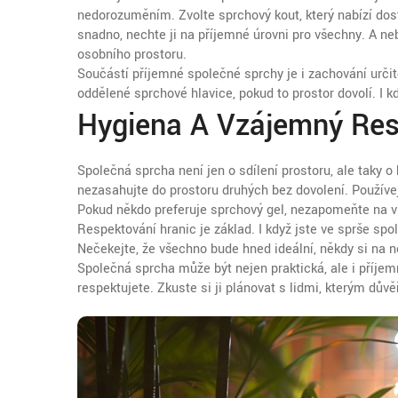
nedorozuměním. Zvolte sprchový kout, který nabízí dos
snadno, nechte ji na příjemné úrovni pro všechny. A neb
osobního prostoru.
Součástí příjemné společné sprchy je i zachování urč
oddělené sprchové hlavice, pokud to prostor dovolí. I k
Hygiena A Vzájemný Res
Společná sprcha není jen o sdílení prostoru, ale taky o
nezasahujte do prostoru druhých bez dovolení. Používe
Pokud někdo preferuje sprchový gel, nezapomeňte na vlas
Respektování hranic je základ. I když jste ve sprše spo
Nečekejte, že všechno bude hned ideální, někdy si na 
Společná sprcha může být nejen praktická, ale i příjemn
respektujete. Zkuste si ji plánovat s lidmi, kterým důvě