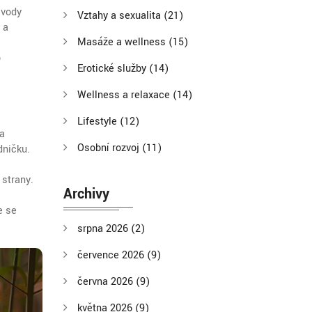
 vody
Vztahy a sexualita
(21)
 a
Masáže a wellness
(15)
o
Erotické služby
(14)
Wellness a relaxace
(14)
Lifestyle
(12)
 a
Osobní rozvoj
(11)
dničku.
 strany.
Archivy
e se
srpna 2026
(2)
července 2026
(9)
června 2026
(9)
května 2026
(9)