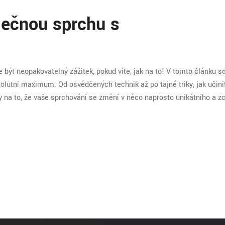
lečnou sprchu s
ýt neopakovatelný zážitek, pokud víte, jak na to! V tomto článku sd
bsolutní maximum. Od osvědčených technik až po tajné triky, jak učin
na to, že vaše sprchování se změní v něco naprosto unikátního a z