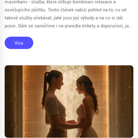
masérkami - služba, která slibuje kombinaci relaxace a
osvěžujícího zážitku. Tento článek nabízí pohled na to, co od
takové služby očekávat, jaké jsou její výhody a na co si dát
pozor. Dále se zaměříme i na pravidla etikety a doporučení, jak
si zážitek maximálně užít. Pojďme se podívat na důležité
aspekty tohoto moderního způsobu odpočinku.
Více