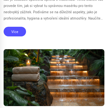
provede tím, jak si vybrat tu správnou masérku pro tento
neobvyklý zážitek. Podíváme se na důležité aspekty, jako je
profesionalita, hygiena a vytvoření ideální atmosféry. Naučíte
se také, jak se připravit na setkání a co očekávat během
návštěvy. Tipy a rady vám pomohou užít si relaxaci na
Více
maximum.