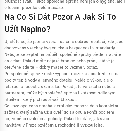
pružnost svalů. Takže společná sprcha není jen o hygieně, ale i
o lepším prožitku celé masáže.
Na Co Si Dát Pozor A Jak Si To
Užít Naplno?
Ujistěte se, že jste si vybrali salon s dobrou reputací, kde jsou
dodržovány všechny hygienické a bezpečnostní standardy.
Nebojte se zeptat na průběh společné sprchy předem, ať víte,
co čekat. Pokud máte nějaké hranice nebo přání, klidně je
otevřeně sdělte – dobrý masér to vezme v potaz.
Při společné sprše zkuste vypnout mozek a soustředit se na
pocity teplé vody a jemného doteku. Nejde o výkon, ale o
relaxaci a radost z okamžiku. Pokud jste ve vztahu nebo s
partnerem, může být společná sprcha i krásným sdíleným
rituálem, který prohloubí vaši blízkost.
Celkově společná sprcha z erotické masáže dělá kompletní
zážitek, který začíná už u dveří do salonu a končí pocitem
příjemného uvolnění a pohody. Pokud hledáte, jak svou
návštěvu v Praze ozvláštnit, rozhodně ji vyzkoušejte.