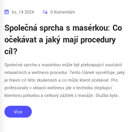
lis, 14 2024
0 Komentáře
Společná sprcha s masérkou: Co
očekávat a jaký mají procedury
cíl?
Společná sprcha s masérkou může být překvapující součástí
relaxačních a wellness procedur. Tento článek vysvětluje, jaký
je hlavní cíl této zkušenosti a co může klient očekávat. Pro
profesionály v oblasti wellness jde o techniku zlepšující
klientovu pohodou a celkový zážitek z masáže. Služba byla
vytvořena s ohledem na potřeby a komfort klienta, přičemž je
důležité udržovat respekt a profesionální přístup.
Více