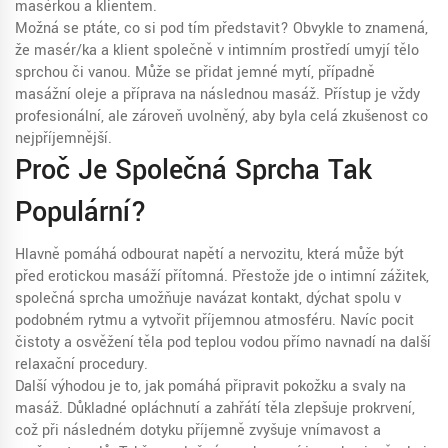
masérkou a klientem.
Možná se ptáte, co si pod tím představit? Obvykle to znamená,
že masér/ka a klient společně v intimním prostředí umyjí tělo
sprchou či vanou. Může se přidat jemné mytí, případně
masážní oleje a příprava na následnou masáž. Přístup je vždy
profesionální, ale zároveň uvolněný, aby byla celá zkušenost co
nejpříjemnější.
Proč Je Společná Sprcha Tak
Populární?
Hlavně pomáhá odbourat napětí a nervozitu, která může být
před erotickou masáží přítomná. Přestože jde o intimní zážitek,
společná sprcha umožňuje navázat kontakt, dýchat spolu v
podobném rytmu a vytvořit příjemnou atmosféru. Navíc pocit
čistoty a osvěžení těla pod teplou vodou přímo navnadí na další
relaxační procedury.
Další výhodou je to, jak pomáhá připravit pokožku a svaly na
masáž. Důkladné opláchnutí a zahřátí těla zlepšuje prokrvení,
což při následném dotyku příjemně zvyšuje vnímavost a