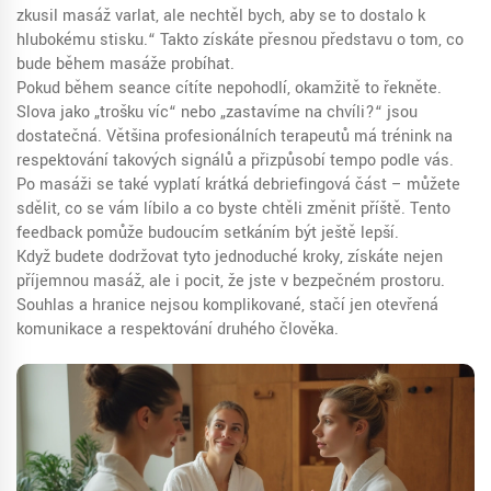
zkusil masáž varlat, ale nechtěl bych, aby se to dostalo k
hlubokému stisku.“ Takto získáte přesnou představu o tom, co
bude během masáže probíhat.
Pokud během seance cítíte nepohodlí, okamžitě to řekněte.
Slova jako „trošku víc“ nebo „zastavíme na chvíli?“ jsou
dostatečná. Většina profesionálních terapeutů má trénink na
respektování takových signálů a přizpůsobí tempo podle vás.
Po masáži se také vyplatí krátká debriefingová část – můžete
sdělit, co se vám líbilo a co byste chtěli změnit příště. Tento
feedback pomůže budoucím setkáním být ještě lepší.
Když budete dodržovat tyto jednoduché kroky, získáte nejen
příjemnou masáž, ale i pocit, že jste v bezpečném prostoru.
Souhlas a hranice nejsou komplikované, stačí jen otevřená
komunikace a respektování druhého člověka.