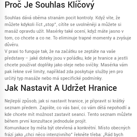
Proč Je Souhlas Klíčový
Souhlas dává oběma stranám pocit kontroly. Když víte, že
můžete kdykoli říct „stop“, cítíte se uvolněněji a můžete si
masáž opravdu užít. Masérky také ocení, když máte jasno v
tom, co chcete a co ne. To eliminuje trapné momenty a zvyšuje
důvěru.
V praxi to funguje tak, že na začátku se zeptáte na vaše
představy – jaké doteky jsou v pořádku, kde je hranice a jestli
chcete používat doplňky jako oleje nebo svíčky. Masérka vám
pak řekne své limity, například zda poskytuje služby jen pro
určitý typ masáže nebo má specifické podmínky.
Jak Nastavit A Udržet Hranice
Nejlepší způsob, jak si nastavit hranice, je připravit si krátký
seznam předem. Zapište, co vás baví, co vám dělá nepohodlí a
kde chcete mít možnost zastavit seanci. Tento seznam můžete
během první konzultace jednoduše projít.
Komunikace by měla být otevřená a konkrétní. Místo obecných
frází jako „chci něco intenzivního“ řekněte třeba: „Rád bych