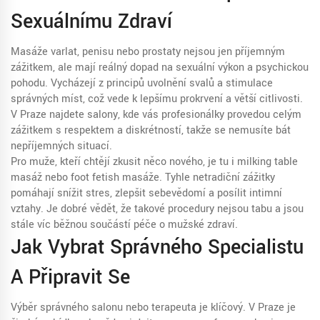
Sexuálnímu Zdraví
Masáže varlat, penisu nebo prostaty nejsou jen příjemným
zážitkem, ale mají reálný dopad na sexuální výkon a psychickou
pohodu. Vycházejí z principů uvolnění svalů a stimulace
správných míst, což vede k lepšímu prokrvení a větší citlivosti.
V Praze najdete salony, kde vás profesionálky provedou celým
zážitkem s respektem a diskrétností, takže se nemusíte bát
nepříjemných situací.
Pro muže, kteří chtějí zkusit něco nového, je tu i milking table
masáž nebo foot fetish masáže. Tyhle netradiční zážitky
pomáhají snížit stres, zlepšit sebevědomí a posílit intimní
vztahy. Je dobré vědět, že takové procedury nejsou tabu a jsou
stále víc běžnou součástí péče o mužské zdraví.
Jak Vybrat Správného Specialistu
A Připravit Se
Výběr správného salonu nebo terapeuta je klíčový. V Praze je