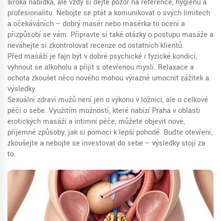
široká nabídka, ale vždy si dejte pozor na reference, hygienu a
profesionalitu. Nebojte se ptát a komunikovat o svých limitech
a očekáváních – dobrý masér nebo masérka to ocení a
přizpůsobí se vám. Připravte si také otázky o postupu masáže a
neváhejte si zkontrolovat recenze od ostatních klientů.
Před masáží je fajn být v dobré psychické i fyzické kondici,
vyhnout se alkoholu a přijít s otevřenou myslí. Relaxace a
ochota zkoušet něco nového mohou výrazně umocnit zážitek a
výsledky.
Sexuální zdraví mužů není jen o výkonu v ložnici, ale o celkové
péči o sebe. Využitím možností, které nabízí Praha v oblasti
erotických masáží a intimní péče, můžete objevit nové,
příjemné způsoby, jak si pomoci k lepší pohodě. Buďte otevření,
zkoušejte a nebojte se investovat do sebe – výsledky stojí za
to.