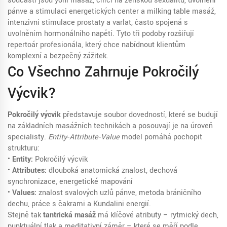
součástí jsou
yoni masáž
,
cílící na ženskou sexualitu, uvolnění
pánve a stimulaci energetických center
a
milking table masáž
,
intenzivní stimulace prostaty a varlat, často spojená s
uvolněním hormonálního napětí
. Tyto tři podoby rozšiřují
repertoár profesionála, který chce nabídnout klientům
komplexní a bezpečný zážitek.
Co Všechno Zahrnuje Pokročilý
Výcvik?
Pokročilý výcvik
představuje soubor dovedností, které se budují
na základních masážních technikách a posouvají je na úroveň
specialisty.
Entity‑Attribute‑Value
model pomáhá pochopit
strukturu:
•
Entity:
Pokročilý výcvik
•
Attributes:
dlouboká anatomická znalost, dechová
synchronizace, energetické mapování
•
Values:
znalost svalových uzlů pánve, metoda bráničního
dechu, práce s čakrami a Kundalini energií.
Stejně tak
tantrická masáž
má klíčové atributy – rytmický dech,
punktuální tlak a meditativní záměr – které se měří podle