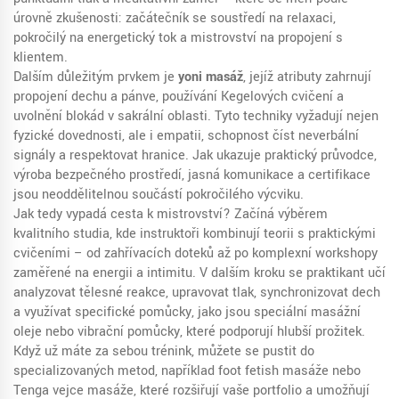
úrovně zkušenosti: začátečník se soustředí na relaxaci,
pokročilý na energetický tok a mistrovství na propojení s
klientem.
Dalším důležitým prvkem je
yoni masáž
, jejíž atributy zahrnují
propojení dechu a pánve, používání Kegelových cvičení a
uvolnění blokád v sakrální oblasti. Tyto techniky vyžadují nejen
fyzické dovednosti, ale i empatii, schopnost číst neverbální
signály a respektovat hranice. Jak ukazuje praktický průvodce,
výroba bezpečného prostředí, jasná komunikace a certifikace
jsou neoddělitelnou součástí pokročilého výcviku.
Jak tedy vypadá cesta k mistrovství? Začíná výběrem
kvalitního studia, kde instruktoři kombinují teorii s praktickými
cvičeními – od zahřívacích doteků až po komplexní workshopy
zaměřené na energii a intimitu. V dalším kroku se praktikant učí
analyzovat tělesné reakce, upravovat tlak, synchronizovat dech
a využívat specifické pomůcky, jako jsou speciální masážní
oleje nebo vibrační pomůcky, které podporují hlubší prožitek.
Když už máte za sebou trénink, můžete se pustit do
specializovaných metod, například foot fetish masáže nebo
Tenga vejce masáže, které rozšiřují vaše portfolio a umožňují