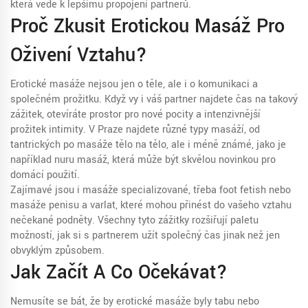
která vede k lepšímu propojení partnerů.
Proč Zkusit Erotickou Masáž Pro
Oživení Vztahu?
Erotické masáže nejsou jen o těle, ale i o komunikaci a
společném prožitku. Když vy i váš partner najdete čas na takový
zážitek, otevíráte prostor pro nové pocity a intenzivnější
prožitek intimity. V Praze najdete různé typy masáží, od
tantrických po masáže tělo na tělo, ale i méně známé, jako je
například nuru masáž, která může být skvělou novinkou pro
domácí použití.
Zajímavé jsou i masáže specializované, třeba foot fetish nebo
masáže penisu a varlat, které mohou přinést do vašeho vztahu
nečekané podněty. Všechny tyto zážitky rozšiřují paletu
možností, jak si s partnerem užít společný čas jinak než jen
obvyklým způsobem.
Jak Začít A Co Očekávat?
Nemusíte se bát, že by erotické masáže byly tabu nebo