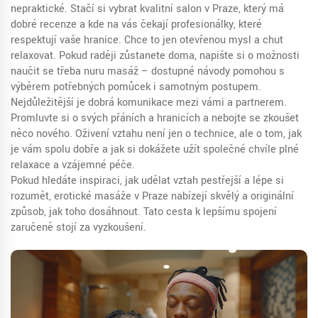
nepraktické. Stačí si vybrat kvalitní salon v Praze, který má
dobré recenze a kde na vás čekají profesionálky, které
respektují vaše hranice. Chce to jen otevřenou mysl a chuť
relaxovat. Pokud raději zůstanete doma, napište si o možnosti
naučit se třeba nuru masáž – dostupné návody pomohou s
výběrem potřebných pomůcek i samotným postupem.
Nejdůležitější je dobrá komunikace mezi vámi a partnerem.
Promluvte si o svých přáních a hranicích a nebojte se zkoušet
něco nového. Oživení vztahu není jen o technice, ale o tom, jak
je vám spolu dobře a jak si dokážete užít společné chvíle plné
relaxace a vzájemné péče.
Pokud hledáte inspiraci, jak udělat vztah pestřejší a lépe si
rozumět, erotické masáže v Praze nabízejí skvělý a originální
způsob, jak toho dosáhnout. Tato cesta k lepšímu spojení
zaručeně stojí za vyzkoušení.