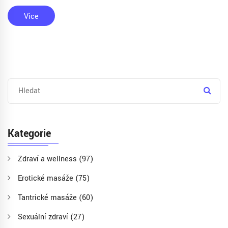
Takže, pokud hledáte něco, co by mohlo přinést nový život do
vašeho vztahu, erotická masáž pro páry by mohla být tím
Více
pravým řešením.
Kategorie
Zdraví a wellness
(97)
Erotické masáže
(75)
Tantrické masáže
(60)
Sexuální zdraví
(27)