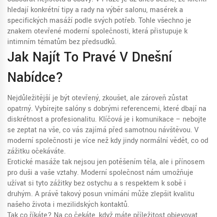
hledají konkrétní tipy a rady na výběr salonu, masérek a
specifických masáží podle svých potřeb. Tohle všechno je
znakem otevřené moderní společnosti, která přistupuje k
intimním tématům bez předsudků.
Jak Najít To Pravé V Dnešní
Nabídce?
Nejdůležitější je být otevřený, zkoušet, ale zároveň zůstat
opatrný. Vybírejte salóny s dobrými referencemi, které dbají na
diskrétnost a profesionalitu. Klíčová je i komunikace – nebojte
se zeptat na vše, co vás zajímá před samotnou návštěvou. V
moderní společnosti je více než kdy jindy normální vědět, co od
zážitku očekáváte.
Erotické masáže tak nejsou jen potěšením těla, ale i přínosem
pro duši a vaše vztahy. Moderní společnost nám umožňuje
užívat si tyto zážitky bez ostychu a s respektem k sobě i
druhým. A právě takový posun vnímání může zlepšit kvalitu
našeho života i mezilidských kontaktů.
Tak co říkáte? Na co čekáte, když máte příležitost objevovat