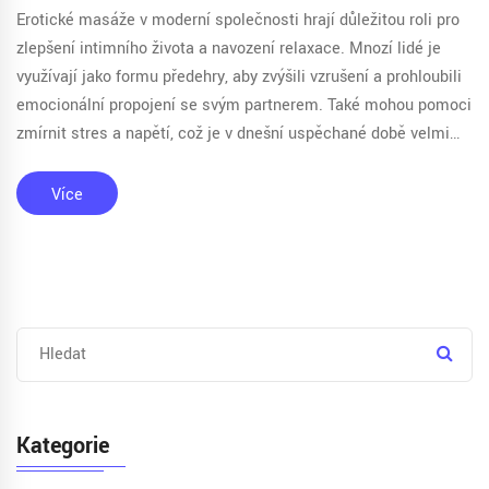
Erotické masáže v moderní společnosti hrají důležitou roli pro
zlepšení intimního života a navození relaxace. Mnozí lidé je
využívají jako formu předehry, aby zvýšili vzrušení a prohloubili
emocionální propojení se svým partnerem. Také mohou pomoci
zmírnit stres a napětí, což je v dnešní uspěchané době velmi
důležité. Na druhé straně, erotické masáže také přinášejí
některé kontroverze, zejména pokud jde o jejich využití v rámci
Více
sexuálního průmyslu. Přesto je jejich přítomnost v naší
společnosti nesporná a stále se rozšiřuje.
Kategorie