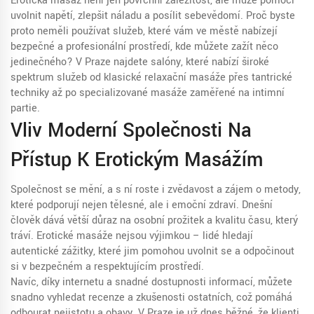
Erotická masáž není jen povrchní záležitost, ale může pomoci
uvolnit napětí, zlepšit náladu a posílit sebevědomí. Proč byste
proto neměli používat služeb, které vám ve městě nabízejí
bezpečné a profesionální prostředí, kde můžete zažít něco
jedinečného? V Praze najdete salóny, které nabízí široké
spektrum služeb od klasické relaxační masáže přes tantrické
techniky až po specializované masáže zaměřené na intimní
partie.
Vliv Moderní Společnosti Na
Přístup K Erotickým Masážím
Společnost se mění, a s ní roste i zvědavost a zájem o metody,
které podporují nejen tělesné, ale i emoční zdraví. Dnešní
člověk dává větší důraz na osobní prožitek a kvalitu času, který
tráví. Erotické masáže nejsou výjimkou – lidé hledají
autentické zážitky, které jim pomohou uvolnit se a odpočinout
si v bezpečném a respektujícím prostředí.
Navíc, díky internetu a snadné dostupnosti informací, můžete
snadno vyhledat recenze a zkušenosti ostatních, což pomáhá
odbourat nejistotu a obavy. V Praze je už dnes běžné, že klienti