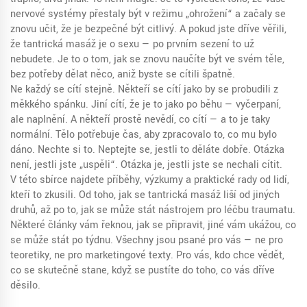
nervové systémy přestaly být v režimu „ohrožení“ a začaly se
znovu učit, že je bezpečné být citlivý. A pokud jste dříve věřili,
že tantrická masáž je o sexu — po prvním sezení to už
nebudete. Je to o tom, jak se znovu naučíte být ve svém těle,
bez potřeby dělat něco, aniž byste se cítili špatně.
Ne každý se cítí stejně. Někteří se cítí jako by se probudili z
měkkého spánku. Jiní cítí, že je to jako po běhu — vyčerpaní,
ale naplnění. A někteří prostě nevědí, co cítí — a to je taky
normální. Tělo potřebuje čas, aby zpracovalo to, co mu bylo
dáno. Nechte si to. Neptejte se, jestli to děláte dobře. Otázka
není, jestli jste „uspěli“. Otázka je, jestli jste se nechali cítit.
V této sbírce najdete příběhy, výzkumy a praktické rady od lidí,
kteří to zkusili. Od toho, jak se tantrická masáž liší od jiných
druhů, až po to, jak se může stát nástrojem pro léčbu traumatu.
Některé články vám řeknou, jak se připravit, jiné vám ukážou, co
se může stát po týdnu. Všechny jsou psané pro vás — ne pro
teoretiky, ne pro marketingové texty. Pro vás, kdo chce vědět,
co se skutečně stane, když se pustíte do toho, co vás dříve
děsilo.