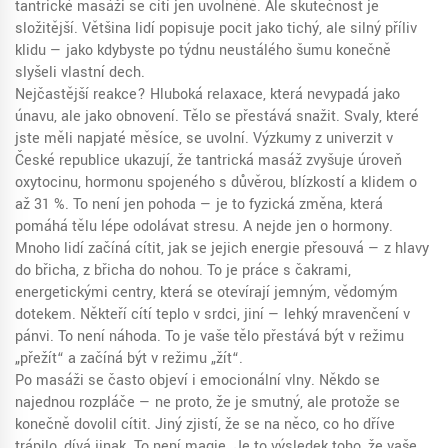
tantrické masáži se cítí jen uvolněně. Ale skutečnost je
složitější. Většina lidí popisuje pocit jako tichý, ale silný příliv
klidu — jako kdybyste po týdnu neustálého šumu konečně
slyšeli vlastní dech.
Nejčastější reakce? Hluboká relaxace, která nevypadá jako
únavu, ale jako obnovení. Tělo se přestává snažit. Svaly, které
jste měli napjaté měsíce, se uvolní. Výzkumy z univerzit v
České republice ukazují, že tantrická masáž zvyšuje úroveň
oxytocinu
,
hormonu spojeného s důvěrou, blízkostí a klidem
o
až 31 %. To není jen pohoda — je to fyzická změna, která
pomáhá tělu lépe odolávat stresu. A nejde jen o hormony.
Mnoho lidí začíná cítit, jak se jejich energie přesouvá — z hlavy
do břicha, z břicha do nohou. To je práce s
čakrami
,
energetickými centry, která se otevírají jemným, vědomým
dotekem
. Někteří cítí teplo v srdci, jiní — lehký mravenčení v
pánvi. To není náhoda. To je vaše tělo přestává být v režimu
„přežít“ a začíná být v režimu „žít“.
Po masáži se často objeví i emocionální vlny. Někdo se
najednou rozpláče — ne proto, že je smutný, ale protože se
konečně dovolil cítit. Jiný zjistí, že se na něco, co ho dříve
trápilo, dívá jinak. To není magie. Je to výsledek toho, že vaše