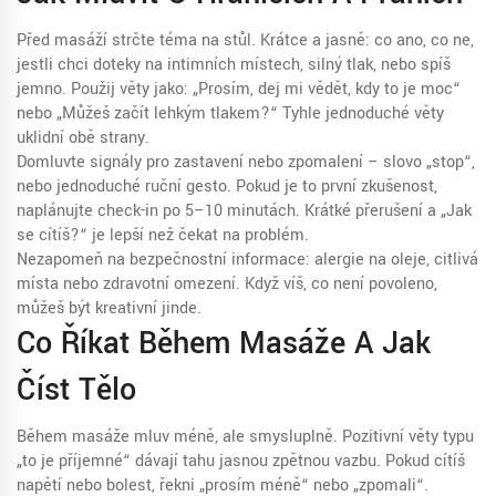
Před masáží strčte téma na stůl. Krátce a jasně: co ano, co ne,
jestli chci doteky na intimních místech, silný tlak, nebo spíš
jemno. Použij věty jako: „Prosím, dej mi vědět, kdy to je moc“
nebo „Můžeš začít lehkým tlakem?“ Tyhle jednoduché věty
uklidní obě strany.
Domluvte signály pro zastavení nebo zpomalení – slovo „stop“,
nebo jednoduché ruční gesto. Pokud je to první zkušenost,
naplánujte check-in po 5–10 minutách. Krátké přerušení a „Jak
se cítíš?“ je lepší než čekat na problém.
Nezapomeň na bezpečnostní informace: alergie na oleje, citlivá
místa nebo zdravotní omezení. Když víš, co není povoleno,
můžeš být kreativní jinde.
Co Říkat Během Masáže A Jak
Číst Tělo
Během masáže mluv méně, ale smysluplně. Pozitivní věty typu
„to je příjemné“ dávají tahu jasnou zpětnou vazbu. Pokud cítíš
napětí nebo bolest, řekni „prosím méně“ nebo „zpomali“.