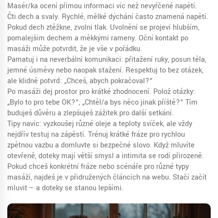
Masér/ka ocení přímou informaci víc než nevyřčené napětí.
Čti dech a svaly. Rychlé, mělké dýchání často znamená napětí.
Pokud dech ztěžkne, zvolni tlak. Uvolnění se projeví hlubším,
pomalejším dechem a měkkými rameny. Oční kontakt po
masáži může potvrdit, že je vše v pořádku.
Pamatuj i na neverbální komunikaci: přitažení ruky, posun těla,
jemné úsměvy nebo naopak stažení. Respektuj to bez otázek,
ale klidně potvrď: „Chceš, abych pokračoval?“
Po masáži dej prostor pro krátké zhodnocení. Polož otázky:
„Bylo to pro tebe OK?“, „Chtěl/a bys něco jinak příště?“ Tím
buduješ důvěru a zlepšuješ zážitek pro další setkání.
Tipy navíc: vyzkoušej různé oleje a teploty svíček, ale vždy
nejdřív testuj na zápěstí. Trénuj krátké fráze pro rychlou
zpětnou vazbu a domluvte si bezpečné slovo. Když mluvíte
otevřeně, doteky mají větší smysl a intimita se rodí přirozeně.
Pokud chceš konkrétní fráze nebo scénáře pro různé typy
masáží, najdeš je v přidružených článcích na webu. Stačí začít
mluvit – a doteky se stanou lepšími.