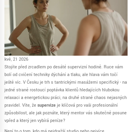
kvě, 21 2026
Stojíte před zrcadlem po desáté supervizní hodině. Ruce vám
bolí od cvičení techniky dýchání a tlaku, ale hlava vám točí
ještě víc. V Česku je trh s tantrickými masážemi specifický - na
jedné straně rostoucí poptávka klientů hledajících hlubokou
relaxaci a energetickou práci, na druhé straně chaos nejasných
pravidel. Víte, že
supervize
je klíčová pro vaši profesionální
způsobilost, ale jak poznáte, který mentor vás skutečně posune
vpřed a který jen vybírá peníze?
Není to o tom, kdo má nejdražší studio nebo nejvíce