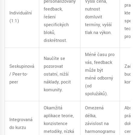
personalizovaný
Vyšší cena,
prakti
feedback,
nutnost
Individuální
kteří 
řešení
domluvit
(1:1)
speci
specifických
termíny, vyšší
tech
bloků,
tlak na výkon.
prob
diskrétnost.
Méně času pro
Naučíte se
vás, feedback
Seskupinová
pozorovat
Začát
může být
/ Peer-to-
ostatní, nižší
budov
méně odborný
peer
náklady, pocit
konta
(od
komunity.
spolužáků).
Okamžitá
Omezená
Absol
aplikace teorie,
délka,
práv
Integrovaná
konzistence
závislost na
doko
do kurzu
metodiky, nízká
harmonogramu
certi