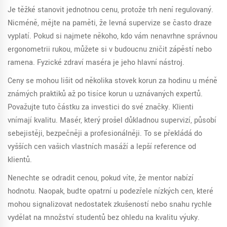
Je těžké stanovit jednotnou cenu, protože trh není regulovaný.
Nicméně, mějte na paměti, že levná supervize se často draze
vyplatí. Pokud si najmete někoho, kdo vám nenavrhne správnou
ergonometrii rukou, můžete si v budoucnu zničit zápěstí nebo
ramena. Fyzické zdraví maséra je jeho hlavní nástroj.
Ceny se mohou lišit od několika stovek korun za hodinu u méně
známých praktiků až po tisíce korun u uznávaných expertů.
Považujte tuto částku za investici do své značky. Klienti
vnímají kvalitu. Masér, který prošel důkladnou supervizí, působí
sebejistěji, bezpečněji a profesionálněji. To se překládá do
vyšších cen vašich vlastních masáží a lepší reference od
klientů.
Nenechte se odradit cenou, pokud víte, že mentor nabízí
hodnotu. Naopak, buďte opatrní u podezřele nízkých cen, které
mohou signalizovat nedostatek zkušeností nebo snahu rychle
vydělat na množství studentů bez ohledu na kvalitu výuky.