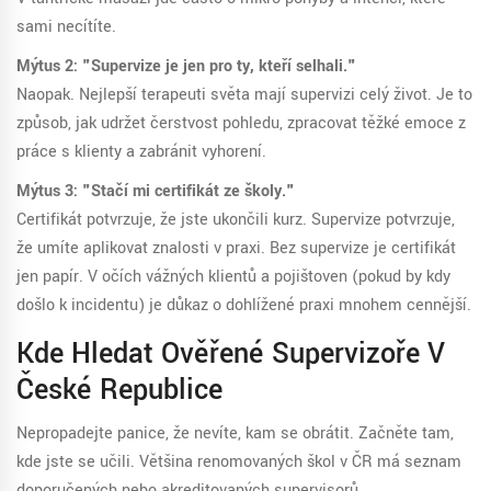
sami necítíte.
Mýtus 2: "Supervize je jen pro ty, kteří selhali."
Naopak. Nejlepší terapeuti světa mají supervizi celý život. Je to
způsob, jak udržet čerstvost pohledu, zpracovat těžké emoce z
práce s klienty a zabránit vyhorení.
Mýtus 3: "Stačí mi certifikát ze školy."
Certifikát potvrzuje, že jste ukončili kurz. Supervize potvrzuje,
že umíte aplikovat znalosti v praxi. Bez supervize je certifikát
jen papír. V očích vážných klientů a pojišťoven (pokud by kdy
došlo k incidentu) je důkaz o dohlížené praxi mnohem cennější.
Kde Hledat Ověřené Supervizoře V
České Republice
Nepropadejte panice, že nevíte, kam se obrátit. Začněte tam,
kde jste se učili. Většina renomovaných škol v ČR má seznam
doporučených nebo akreditovaných supervisorů.