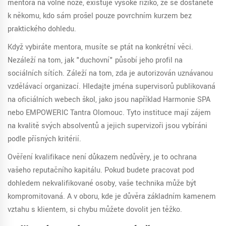
mentora na volné noze, existuje vysoké riziko, že se dostanete
k někomu, kdo sám prošel pouze povrchním kurzem bez
praktického dohledu.
Když vybiráte mentora, musíte se ptát na konkrétní věci.
Nezáleží na tom, jak "duchovní" působí jeho profil na
sociálních sítích. Záleží na tom, zda je autorizován uznávanou
vzdělávací organizací. Hledajte jména supervisorů publikovaná
na oficiálních webech škol, jako jsou například
Harmonie SPA
nebo
EMPOWERIC Tantra Olomouc
. Tyto instituce mají zájem
na kvalitě svých absolventů a jejich supervizoři jsou vybíráni
podle přísných kritérií.
Ověření kvalifikace není důkazem nedůvěry, je to ochrana
vašeho reputačního kapitálu. Pokud budete pracovat pod
dohledem nekvalifikované osoby, vaše technika může být
kompromitovaná. A v oboru, kde je důvěra základním kamenem
vztahu s klientem, si chybu můžete dovolit jen těžko.