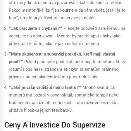
struktury: kolik času trvá pozorování, kolik diskuse a reflexe.
Pokud mentor říká, že "jen koukne a dá vám vědět, jestli je to
fajn", utečte pryč. Kvalitní supervize je dialog.
"Jak pracujete s chybami?"
Hledejte odpověď zaměřenou na
učení, ne na odsuzování. Mentor by měl chápat chyby jako
příležitost k růstu, nikoliv jako selhání studenta.
"Máte zkušenosti s supervizí praktiků, kteří mají vlastní
praxi?"
Pokud plánujete podnikat, potřebujete mentora, který
rozumí i business stránce a etickým dilematům reálného
provozu, ne jen akademickému prostředí školy.
"Jaké je vaše vzdělání mimo tantru?"
Mnoho kvalitních
mentorů má pozadí v psychologii, somatické terapii nebo
tradičních masážních technikách. Toto rozšířené vzdělání
přidává hloubku jejich feedbacku.
Ceny A Investice Do Supervize