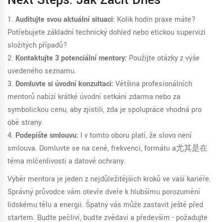
Next Steps: Jak Začít Dnes
1.
Auditujte svou aktuální situaci:
Kolik hodin praxe máte?
Potřebujete základní technický dohled nebo etickou supervizi
složitých případů?
2.
Kontaktujte 3 potenciální mentory:
Použijte otázky z výše
uvedeného seznamu.
3.
Domluvte si úvodní konzultaci:
Většina profesionálních
mentorů nabízí krátké úvodní setkání zdarma nebo za
symbolickou cenu, aby zjistili, zda je spolupráce vhodná pro
obě strany.
4.
Podepište smlouvu:
I v tomto oboru platí, že slovo není
smlouva. Domluvte se na ceně, frekvenci, formátu a尤其是在
téma mlčenlivosti a datové ochrany.
Výběr mentora je jeden z nejdůležitějších kroků ve vaší kariéře.
Správný průvodce vám otevře dveře k hlubšímu porozumění
lidskému tělu a energii. Špatný vás může zastavit ještě před
startem. Buďte pečliví, buďte zvědaví a především - požadujte