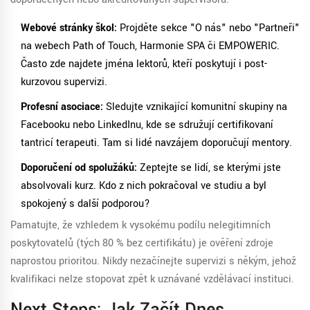
Webové stránky škol:
Projděte sekce "O nás" nebo "Partneři"
na webech Path of Touch, Harmonie SPA či EMPOWERIC.
Často zde najdete jména lektorů, kteří poskytují i post-
kurzovou supervizi.
Profesní asociace:
Sledujte vznikající komunitní skupiny na
Facebooku nebo LinkedInu, kde se sdružují certifikovaní
tantricí terapeuti. Tam si lidé navzájem doporučují mentory.
Doporučení od spolužáků:
Zeptejte se lidí, se kterými jste
absolvovali kurz. Kdo z nich pokračoval ve studiu a byl
spokojený s další podporou?
Pamatujte, že vzhledem k vysokému podílu nelegitimních
poskytovatelů (tých 80 % bez certifikátu) je ověření zdroje
naprostou prioritou. Nikdy nezačínejte supervizi s někým, jehož
kvalifikaci nelze stopovat zpět k uznávané vzdělávací instituci.