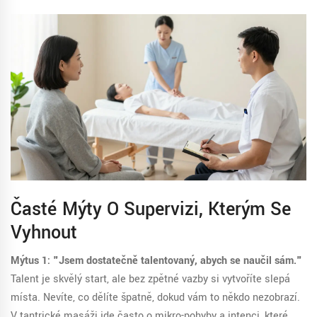
Časté Mýty O Supervizi, Kterým Se
Vyhnout
Mýtus 1: "Jsem dostatečně talentovaný, abych se naučil sám."
Talent je skvělý start, ale bez zpětné vazby si vytvoříte slepá
místa. Nevíte, co dělíte špatně, dokud vám to někdo nezobrazí.
V tantrické masáži jde často o mikro-pohyby a intenci, které