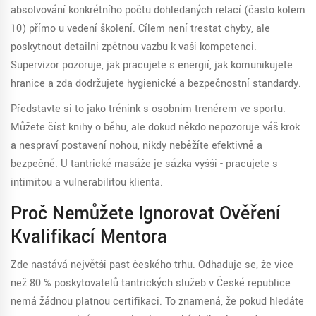
absolvování konkrétního počtu dohledaných relací (často kolem
10) přímo u vedení školení. Cílem není trestat chyby, ale
poskytnout detailní zpětnou vazbu k vaší kompetenci.
Supervizor pozoruje, jak pracujete s energií, jak komunikujete
hranice a zda dodržujete hygienické a bezpečnostní standardy.
Představte si to jako trénink s osobním trenérem ve sportu.
Můžete číst knihy o běhu, ale dokud někdo nepozoruje váš krok
a nespraví postavení nohou, nikdy neběžíte efektivně a
bezpečně. U tantrické masáže je sázka vyšší - pracujete s
intimitou a vulnerabilitou klienta.
Proč Nemůžete Ignorovat Ověření
Kvalifikací Mentora
Zde nastává největší past českého trhu. Odhaduje se, že více
než 80 % poskytovatelů tantrických služeb v České republice
nemá žádnou platnou certifikaci. To znamená, že pokud hledáte