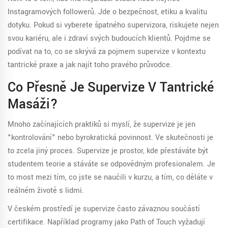
Instagramových followerů. Jde o bezpečnost, etiku a kvalitu
dotyku. Pokud si vyberete špatného supervizora, riskujete nejen
svou kariéru, ale i zdraví svých budoucích klientů. Pojďme se
podívat na to, co se skrývá za pojmem supervize v kontextu
tantrické praxe a jak najít toho pravého průvodce.
Co Přesně Je Supervize V Tantrické
Masáži?
Mnoho začínajících praktiků si myslí, že supervize je jen
"kontrolování" nebo byrokratická povinnost. Ve skutečnosti je
to zcela jiný proces. Supervize je prostor, kde přestáváte být
studentem teorie a stáváte se odpovědným profesionalem. Je
to most mezi tím, co jste se naučili v kurzu, a tím, co děláte v
reálném životě s lidmi.
V českém prostředí je supervize často závaznou součástí
certifikace. Například programy jako
Path of Touch
vyžadují