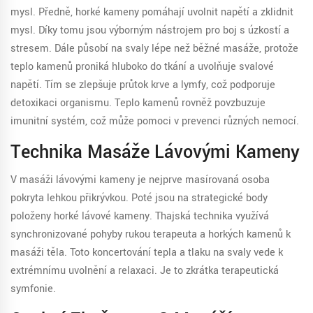
mysl. Předně, horké kameny pomáhají uvolnit napětí a zklidnit
mysl. Díky tomu jsou výborným nástrojem pro boj s úzkostí a
stresem. Dále působí na svaly lépe než běžné masáže, protože
teplo kamenů proniká hluboko do tkání a uvolňuje svalové
napětí. Tím se zlepšuje průtok krve a lymfy, což podporuje
detoxikaci organismu. Teplo kamenů rovněž povzbuzuje
imunitní systém, což může pomoci v prevenci různých nemocí.
Technika Masáže Lávovými Kameny
V masáži lávovými kameny je nejprve masírovaná osoba
pokryta lehkou přikrývkou. Poté jsou na strategické body
položeny horké lávové kameny. Thajská technika využívá
synchronizované pohyby rukou terapeuta a horkých kamenů k
masáži těla. Toto koncertování tepla a tlaku na svaly vede k
extrémnímu uvolnění a relaxaci. Je to zkrátka terapeutická
symfonie.