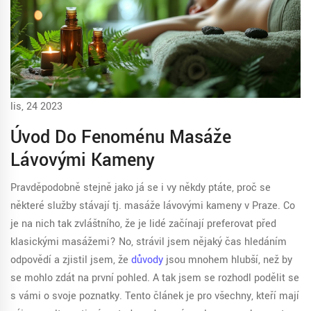
lis, 24 2023
Úvod Do Fenoménu Masáže
Lávovými Kameny
Pravděpodobně stejně jako já se i vy někdy ptáte, proč se
některé služby stávají tj. masáže lávovými kameny v Praze. Co
je na nich tak zvláštního, že je lidé začínají preferovat před
klasickými masážemi? No, strávil jsem nějaký čas hledáním
odpovědí a zjistil jsem, že
důvody
jsou mnohem hlubší, než by
se mohlo zdát na první pohled. A tak jsem se rozhodl podělit se
s vámi o svoje poznatky. Tento článek je pro všechny, kteří mají