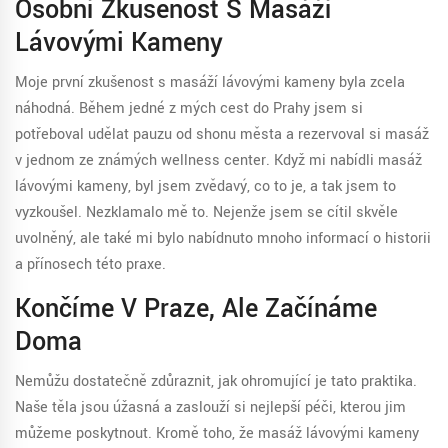
Osobní Zkušenost S Masáží
Lávovými Kameny
Moje první zkušenost s masáží lávovými kameny byla zcela
náhodná. Během jedné z mých cest do Prahy jsem si
potřeboval udělat pauzu od shonu města a rezervoval si masáž
v jednom ze známých wellness center. Když mi nabídli masáž
lávovými kameny, byl jsem zvědavý, co to je, a tak jsem to
vyzkoušel. Nezklamalo mě to. Nejenže jsem se cítil skvěle
uvolněný, ale také mi bylo nabídnuto mnoho informací o historii
a přínosech této praxe.
Končíme V Praze, Ale Začínáme
Doma
Nemůžu dostatečně zdůraznit, jak ohromující je tato praktika.
Naše těla jsou úžasná a zaslouží si nejlepší péči, kterou jim
můžeme poskytnout. Kromě toho, že masáž lávovými kameny