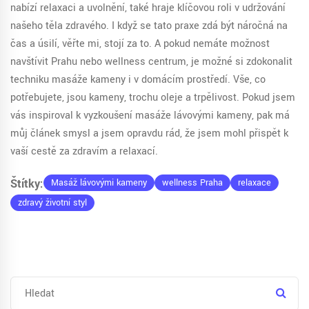
nabízí relaxaci a uvolnění, také hraje klíčovou roli v udržování
našeho těla zdravého. I když se tato praxe zdá být náročná na
čas a úsilí, věřte mi, stojí za to. A pokud nemáte možnost
navštívit Prahu nebo wellness centrum, je možné si zdokonalit
techniku masáže kameny i v domácím prostředí. Vše, co
potřebujete, jsou kameny, trochu oleje a trpělivost. Pokud jsem
vás inspiroval k vyzkoušení masáže lávovými kameny, pak má
můj článek smysl a jsem opravdu rád, že jsem mohl přispět k
vaší cestě za zdravím a relaxací.
Štítky:
Masáž lávovými kameny
wellness Praha
relaxace
zdravý životní styl