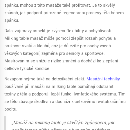
spánku, mohou z této masáže také profitovat. Je to skvělý
způsob, jak podpořit přirozené regenerační procesy těla během
spánku.
Další zajímavý aspekt je zvýšení flexibility a pohyblivosti.
Milking table masáž může pomoci zlepšit rozsah pohybu a
pružnost svalů a kloubů, což je důležité pro osoby všech
věkových kategorií, zejména pro seniory a sportovce.
Masírováním se snižuje riziko zranění a dochází ke zlepšení
celkové fyzické kondice.
Nezapomínejme také na detoxikační efekt.
Masážní techniky
používané při masáži na milking table pomáhají odstranit
toxiny z těla a podporují lepší funkci lymfatického systému. Tím
se tělo zbavuje škodlivin a dochází k celkovému revitalizačnímu
pocitu.
„Masáž na milking table je skvělým způsobem, jak