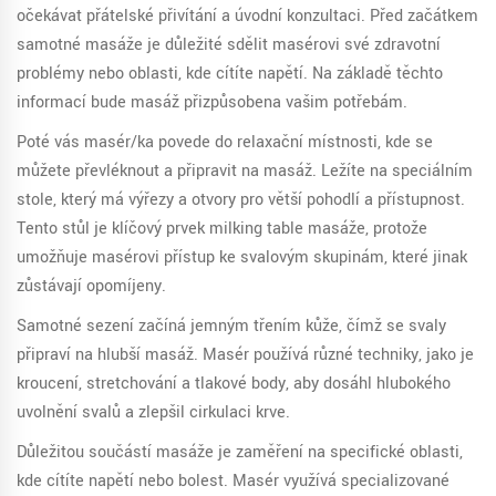
očekávat přátelské přivítání a úvodní konzultaci. Před začátkem
samotné masáže je důležité sdělit masérovi své zdravotní
problémy nebo oblasti, kde cítíte napětí. Na základě těchto
informací bude masáž přizpůsobena vašim potřebám.
Poté vás masér/ka povede do relaxační místnosti, kde se
můžete převléknout a připravit na masáž. Ležíte na speciálním
stole, který má výřezy a otvory pro větší pohodlí a přístupnost.
Tento stůl je klíčový prvek milking table masáže, protože
umožňuje masérovi přístup ke svalovým skupinám, které jinak
zůstávají opomíjeny.
Samotné sezení začíná jemným třením kůže, čímž se svaly
připraví na hlubší masáž. Masér používá různé techniky, jako je
kroucení, stretchování a tlakové body, aby dosáhl hlubokého
uvolnění svalů a zlepšil cirkulaci krve.
Důležitou součástí masáže je zaměření na specifické oblasti,
kde cítíte napětí nebo bolest. Masér využívá specializované