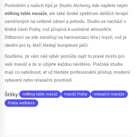
Posledním z našich tipů je
Studio Alchemy
, kde najdete nejen
milking table masáže
, ale také široké spektrum dalších terapií
zaměřených na celkové zdraví a pohodu. Studio se nachází v
klidné části Prahy, což přispívá k uvolněné atmosféře.
Odborníci se zde zaměřují na harmonizaci těla i mysli, což je
ideální pro ty, kteří hledají komplexní péči.
Doufáme, že vám náš výběr pomůže najít to pravé místo pro
vaši masáž a že si užijete každou návštěvu. Pražská studia
mají co nabídnout, ať už hledáte profesionální přístup, moderní
vybavení nebo relaxační prostředí.
Štítky:
milking table masáž
masáž Praha
relaxační masáže
Praha wellness