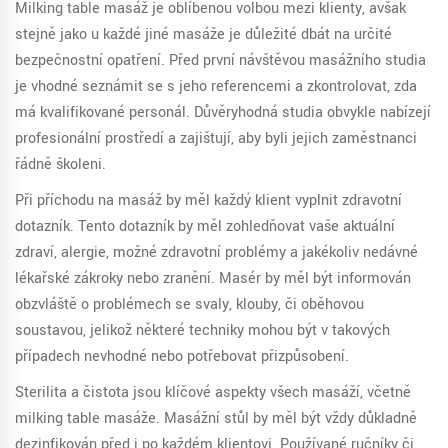
Milking table masáž je oblíbenou volbou mezi klienty, avšak
stejně jako u každé jiné masáže je důležité dbát na určité
bezpečnostní opatření. Před první návštěvou masážního studia
je vhodné seznámit se s jeho referencemi a zkontrolovat, zda
má kvalifikované personál. Důvěryhodná studia obvykle nabízejí
profesionální prostředí a zajišťují, aby byli jejich zaměstnanci
řádně školeni.
Při příchodu na masáž by měl každý klient vyplnit zdravotní
dotazník. Tento dotazník by měl zohledňovat vaše aktuální
zdraví, alergie, možné zdravotní problémy a jakékoliv nedávné
lékařské zákroky nebo zranění. Masér by měl být informován
obzvláště o problémech se svaly, klouby, či oběhovou
soustavou, jelikož některé techniky mohou být v takových
případech nevhodné nebo potřebovat přizpůsobení.
Sterilita a čistota jsou klíčové aspekty všech masáží, včetně
milking table masáže. Masážní stůl by měl být vždy důkladně
dezinfikován před i po každém klientovi. Používané ručníky či