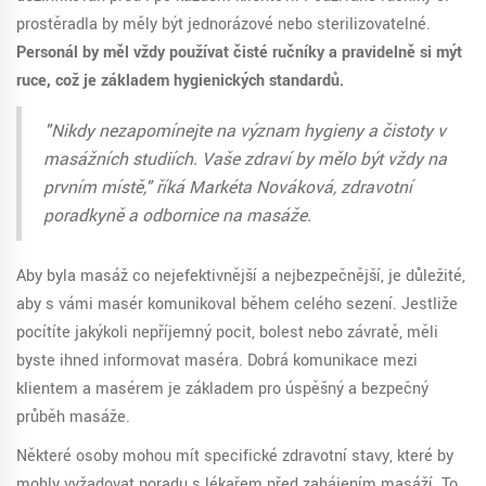
prostěradla by měly být jednorázové nebo sterilizovatelné.
Personál by měl vždy používat čisté ručníky a pravidelně si mýt
ruce, což je základem hygienických standardů.
"Nikdy nezapomínejte na význam hygieny a čistoty v
masážních studiích. Vaše zdraví by mělo být vždy na
prvním místě," říká Markéta Nováková, zdravotní
poradkyně a odbornice na masáže.
Aby byla masáž co nejefektivnější a nejbezpečnější, je důležité,
aby s vámi masér komunikoval během celého sezení. Jestliže
pocítíte jakýkoli nepříjemný pocit, bolest nebo závratě, měli
byste ihned informovat maséra. Dobrá komunikace mezi
klientem a masérem je základem pro úspěšný a bezpečný
průběh masáže.
Některé osoby mohou mít specifické zdravotní stavy, které by
mohly vyžadovat poradu s lékařem před zahájením masáží. To