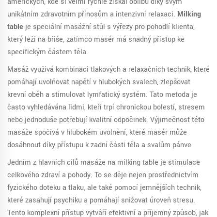
amerických, kde si velmi rychle získal oblibu díky svým
unikátním zdravotním přínosům a intenzivní relaxaci.
Milking
table
je speciální masážní stůl s výřezy pro pohodlí klienta,
který leží na břiše, zatímco masér má snadný přístup ke
specifickým částem těla.
Masáž využívá kombinaci tlakových a relaxačních technik, které
pomáhají uvolňovat napětí v hlubokých svalech, zlepšovat
krevní oběh a stimulovat lymfatický systém. Tato metoda je
často vyhledávána lidmi, kteří trpí chronickou bolestí, stresem
nebo jednoduše potřebují kvalitní odpočinek. Výjimečnost této
masáže spočívá v hlubokém uvolnění, které masér může
dosáhnout díky přístupu k zadní části těla a svalům pánve.
Jedním z hlavních cílů masáže na milking table je stimulace
celkového zdraví a pohody. To se děje nejen prostřednictvím
fyzického doteku a tlaku, ale také pomocí jemnějších technik,
které zasahují psychiku a pomáhají snižovat úroveň stresu.
Tento komplexní přístup vytváří efektivní a příjemný způsob, jak