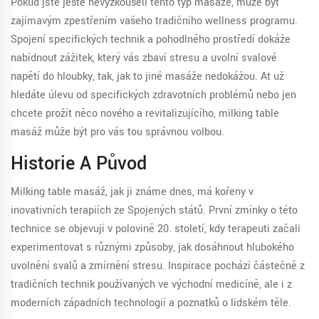
Pokud jste ještě nevyzkoušeli tento typ masáže, může být
zajímavým zpestřením vašeho tradičního wellness programu.
Spojení specifických technik a pohodlného prostředí dokáže
nabídnout zážitek, který vás zbaví stresu a uvolní svalové
napětí do hloubky, tak, jak to jiné masáže nedokážou. Ať už
hledáte úlevu od specifických zdravotních problémů nebo jen
chcete prožít něco nového a revitalizujícího, milking table
masáž může být pro vás tou správnou volbou.
Historie A Původ
Milking table masáž, jak ji známe dnes, má kořeny v
inovativních terapiích ze Spojených států. První zmínky o této
technice se objevují v polovině 20. století, kdy terapeuti začali
experimentovat s různými způsoby, jak dosáhnout hlubokého
uvolnění svalů a zmírnění stresu. Inspirace pochází částečně z
tradičních technik používaných ve východní medicíně, ale i z
moderních západních technologií a poznatků o lidském těle.