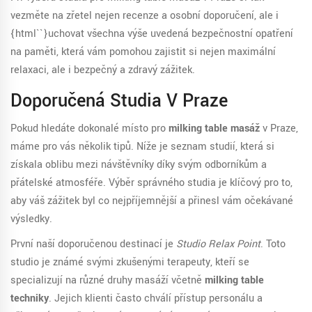
vezměte na zřetel nejen recenze a osobní doporučení, ale i
{html``}uchovat všechna výše uvedená bezpečnostní opatření
na paměti, která vám pomohou zajistit si nejen maximální
relaxaci, ale i bezpečný a zdravý zážitek.
Doporučená Studia V Praze
Pokud hledáte dokonalé místo pro
milking table masáž
v Praze,
máme pro vás několik tipů. Níže je seznam studií, která si
získala oblibu mezi návštěvníky díky svým odborníkům a
přátelské atmosféře. Výběr správného studia je klíčový pro to,
aby váš zážitek byl co nejpříjemnější a přinesl vám očekávané
výsledky.
První naší doporučenou destinací je
Studio Relax Point
. Toto
studio je známé svými zkušenými terapeuty, kteří se
specializují na různé druhy masáží včetně
milking table
techniky
. Jejich klienti často chválí přístup personálu a