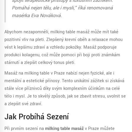
spojit terapeutičké přístupy s luxusním zážitkem.
Pomáhá nejen tělu, ale i mysli,” říká renomovaná
masérka Eva Nováková.
Abychom nezapomněli, milking table masáž může mít také
pozitivní vliv na pleti. Zlepšený krevní oběh a relaxace mohou
vést k lepšímu zdraví a vzhledu pokožky. Masáž podporuje
produkci kolagenu, což může pomoci při boji proti známkám
stárnutí a zlepšit celkový tonus pleti.
Masáž na milking table v Praze nabízí nejen fyzické, ale i
mentální a estetické přínosy. Tento unikátní zážitek si získává
stále více příznivců díky svým komplexním účinkům na celé
tělo i mysl. Je to skvělý způsob, jak se zbavit stresu, uvolnit se
a zlepšit své zdraví.
Jak Probíhá Sezení
Při prvním sezení na
milking table masáž
v Praze můžete