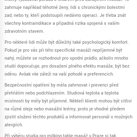
zahrnuje například těhotné ženy, lidi s chronickými bolestmi
zad, nebo ty, kteří podstoupili nedávno operaci. Je třeba znát
všechny kontraindikace a případná rizika spojená s vaším
zdravotním stavem.
Pro některé lidi může být důležitý také psychologický komfort.
Pokud je pro vás při této specifické masáži nepříjemné být
nahý, můžete se rozhodnout pro spodní prádlo, ačkoliv mnoho
studií doporučuje, pro dosažení plného efektu masáže, být bez
oděvu. Avšak vše záleží na vaší pohodě a preferencích.
Bezpečnostní opatření by měla zahrnovat i prevenci před
přehřátím nebo podchlazením. Studiová teplota a teplota
místnosti by měly být příjemné. Někteří klienti mohou být citliví
na různé oleje nebo masážní krémy, proto je vhodné předem
zjistit složení těchto produktů a informovat personál o možných
alergiích.
Při výběru studia pro milking table masáž v Praze si tak