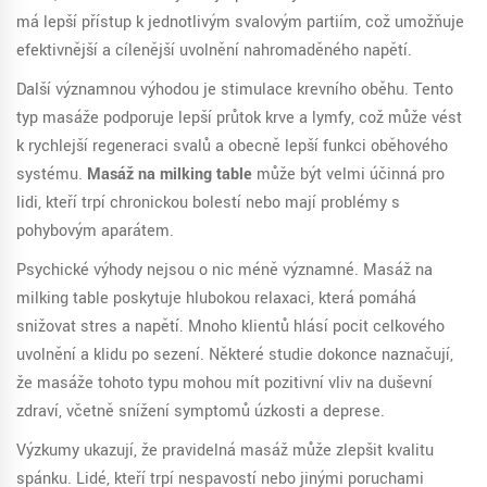
má lepší přístup k jednotlivým svalovým partiím, což umožňuje
efektivnější a cílenější uvolnění nahromaděného napětí.
Další významnou výhodou je stimulace krevního oběhu. Tento
typ masáže podporuje lepší průtok krve a lymfy, což může vést
k rychlejší regeneraci svalů a obecně lepší funkci oběhového
systému.
Masáž na milking table
může být velmi účinná pro
lidi, kteří trpí chronickou bolestí nebo mají problémy s
pohybovým aparátem.
Psychické výhody nejsou o nic méně významné. Masáž na
milking table poskytuje hlubokou relaxaci, která pomáhá
snižovat stres a napětí. Mnoho klientů hlásí pocit celkového
uvolnění a klidu po sezení. Některé studie dokonce naznačují,
že masáže tohoto typu mohou mít pozitivní vliv na duševní
zdraví, včetně snížení symptomů úzkosti a deprese.
Výzkumy ukazují, že pravidelná masáž může zlepšit kvalitu
spánku. Lidé, kteří trpí nespavostí nebo jinými poruchami