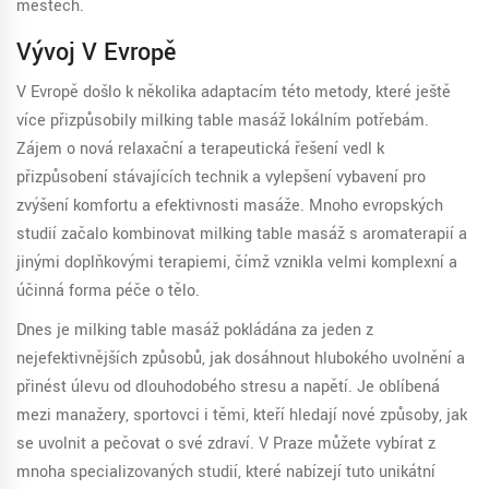
městech.
Vývoj V Evropě
V Evropě došlo k několika adaptacím této metody, které ještě
více přizpůsobily milking table masáž lokálním potřebám.
Zájem o nová relaxační a terapeutická řešení vedl k
přizpůsobení stávajících technik a vylepšení vybavení pro
zvýšení komfortu a efektivnosti masáže. Mnoho evropských
studií začalo kombinovat milking table masáž s aromaterapií a
jinými doplňkovými terapiemi, čímž vznikla velmi komplexní a
účinná forma péče o tělo.
Dnes je milking table masáž pokládána za jeden z
nejefektivnějších způsobů, jak dosáhnout hlubokého uvolnění a
přinést úlevu od dlouhodobého stresu a napětí. Je oblíbená
mezi manažery, sportovci i těmi, kteří hledají nové způsoby, jak
se uvolnit a pečovat o své zdraví. V Praze můžete vybírat z
mnoha specializovaných studií, které nabízejí tuto unikátní