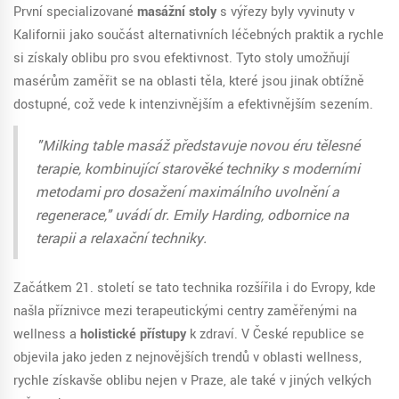
První specializované
masážní stoly
s výřezy byly vyvinuty v
Kalifornii jako součást alternativních léčebných praktik a rychle
si získaly oblibu pro svou efektivnost. Tyto stoly umožňují
masérům zaměřit se na oblasti těla, které jsou jinak obtížně
dostupné, což vede k intenzivnějším a efektivnějším sezením.
"Milking table masáž představuje novou éru tělesné
terapie, kombinující starověké techniky s moderními
metodami pro dosažení maximálního uvolnění a
regenerace," uvádí dr. Emily Harding, odbornice na
terapii a relaxační techniky.
Začátkem 21. století se tato technika rozšířila i do Evropy, kde
našla příznivce mezi terapeutickými centry zaměřenými na
wellness a
holistické přístupy
k zdraví. V České republice se
objevila jako jeden z nejnovějších trendů v oblasti wellness,
rychle získavše oblibu nejen v Praze, ale také v jiných velkých