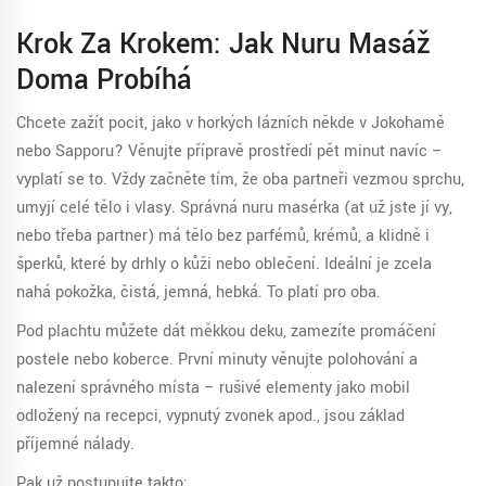
Krok Za Krokem: Jak Nuru Masáž
Doma Probíhá
Chcete zažít pocit, jako v horkých lázních někde v Jokohamě
nebo Sapporu? Věnujte přípravě prostředí pět minut navíc –
vyplatí se to. Vždy začněte tím, že oba partneři vezmou sprchu,
umyjí celé tělo i vlasy. Správná nuru masérka (ať už jste jí vy,
nebo třeba partner) má tělo bez parfémů, krémů, a klidně i
šperků, které by drhly o kůži nebo oblečení. Ideální je zcela
nahá pokožka, čistá, jemná, hebká. To platí pro oba.
Pod plachtu můžete dát měkkou deku, zamezíte promáčení
postele nebo koberce. První minuty věnujte polohování a
nalezení správného místa – rušivé elementy jako mobil
odložený na recepci, vypnutý zvonek apod., jsou základ
příjemné nálady.
Pak už postupujte takto: