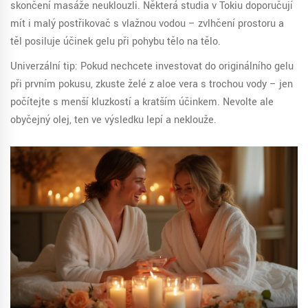
skončení masáže neuklouzli. Některá studia v Tokiu doporučují
mít i malý postřikovač s vlažnou vodou – zvlhčení prostoru a
těl posiluje účinek gelu při pohybu tělo na tělo.
Univerzální tip: Pokud nechcete investovat do originálního gelu
při prvním pokusu, zkuste želé z aloe vera s trochou vody – jen
počítejte s menší kluzkostí a kratším účinkem. Nevolte ale
obyčejný olej, ten ve výsledku lepí a neklouže.