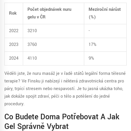
Počet objednávek nuru
Meziroční nárůst
Rok
gelu v ČR
(%)
2022
3210
-
2023
3760
17%
2024
4110
9%
Věděli jste, že nuru masáž je v řadě států legální forma tělesné
terapie? Ve Finsku ji nabízejí i některá zdravotnická centra pro
páry, trpící stresem nebo nespavostí. Je tu jasná ukázka toho,
jak dokáže spojit zdraví, péči o tělo a potěšení do jedné
procedury.
Co Budete Doma Potřebovat A Jak
Gel Správně Vybrat