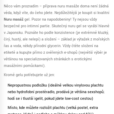
Něco vám prozradím – příprava nuru masáže doma není žádná
věda, když víte, do čeho jdete. Nejdůležitější je koupit si kvalitní
Nuru masáž
gel. Pozor na napodobeniny! Ty nejsou vždy
bezpečné pro intimní partie. Skutečný nuru gel se vyrábí hlavně
v Japonsku. Poznáte ho podle konzistence (je extrémně kluzký,
čirý, hustý, ale nelepí) a složení – základ je výtažek z mořských
řas a voda, někdy přírodní glycerin. Vždy čtěte složení na
etiketě a kupujte přímo z ověřených e-shopů (největší výběr je
většinou na specializovaných stránkách s erotickými
masážními pomůckami).
Kromě gelu potřebujete už jen:
Nepropustnou podložku (ideálně velkou vinylovou plachtu
nebo hydrofobní prostěradlo, prodává je většina sexshopů;
hodí se i tlustší igelit, pokud jdete low-cost cestou)
Místo, kde můžete rozložit plachtu (velká postel, extra