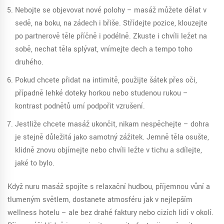
Nebojte se objevovat nové polohy – masáž můžete dělat v
sedě, na boku, na zádech i břiše. Střídejte pozice, klouzejte
po partnerově těle příčně i podélně. Zkuste i chvíli ležet na
sobě, nechat těla splývat, vnímejte dech a tempo toho
druhého.
Pokud chcete přidat na intimitě, použijte šátek přes oči,
případně lehké doteky horkou nebo studenou rukou –
kontrast podnětů umí podpořit vzrušení.
Jestliže chcete masáž ukončit, nikam nespěchejte – dohra
je stejně důležitá jako samotný zážitek. Jemně těla osušte,
klidně znovu objímejte nebo chvíli ležte v tichu a sdílejte,
jaké to bylo.
Když nuru masáž spojíte s relaxační hudbou, příjemnou vůní a
tlumeným světlem, dostanete atmosféru jak v nejlepším
wellness hotelu – ale bez drahé faktury nebo cizích lidí v okolí.