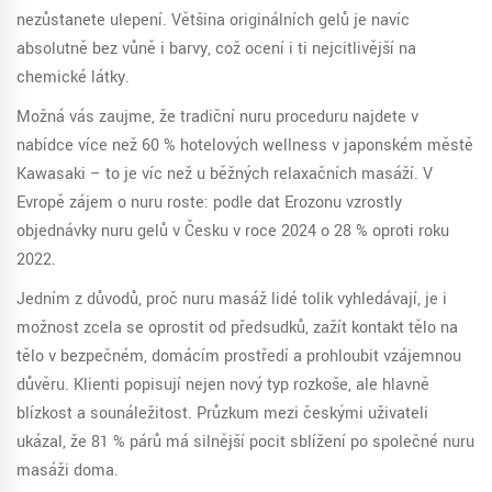
nezůstanete ulepení. Většina originálních gelů je navíc
absolutně bez vůně i barvy, což ocení i ti nejcitlivější na
chemické látky.
Možná vás zaujme, že tradiční nuru proceduru najdete v
nabídce více než 60 % hotelových wellness v japonském městě
Kawasaki – to je víc než u běžných relaxačních masáží. V
Evropě zájem o nuru roste: podle dat Erozonu vzrostly
objednávky nuru gelů v Česku v roce 2024 o 28 % oproti roku
2022.
Jedním z důvodů, proč nuru masáž lidé tolik vyhledávají, je i
možnost zcela se oprostit od předsudků, zažít kontakt tělo na
tělo v bezpečném, domácím prostředí a prohloubit vzájemnou
důvěru. Klienti popisují nejen nový typ rozkoše, ale hlavně
blízkost a sounáležitost. Průzkum mezi českými uživateli
ukázal, že 81 % párů má silnější pocit sblížení po společné nuru
masáži doma.