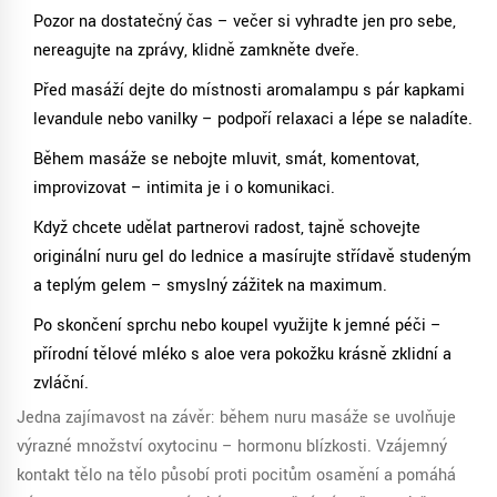
Pozor na dostatečný čas – večer si vyhraďte jen pro sebe,
nereagujte na zprávy, klidně zamkněte dveře.
Před masáží dejte do místnosti aromalampu s pár kapkami
levandule nebo vanilky – podpoří relaxaci a lépe se naladíte.
Během masáže se nebojte mluvit, smát, komentovat,
improvizovat – intimita je i o komunikaci.
Když chcete udělat partnerovi radost, tajně schovejte
originální nuru gel do lednice a masírujte střídavě studeným
a teplým gelem – smyslný zážitek na maximum.
Po skončení sprchu nebo koupel využijte k jemné péči –
přírodní tělové mléko s aloe vera pokožku krásně zklidní a
zvláční.
Jedna zajímavost na závěr: během nuru masáže se uvolňuje
výrazné množství oxytocinu – hormonu blízkosti. Vzájemný
kontakt tělo na tělo působí proti pocitům osamění a pomáhá