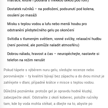
matrace, klidně i podlaha s měkkou dekou pod fólii)
Dostatek ručníků – na podložení, podsunutí pod kolena,
osušení po masáži
Misku s teplou vodou a lufu nebo menší houbu pro
odstranění přebytečného gelu po skončení
Svítidla s tlumeným světlem, vonné svíčky, relaxační hudbu
(není povinné, ale pomůže naladit atmosféru)
Dobrou náladu, hravost a čas – neuropěchejte, nastavte si
telefon na režim nerušit
Pokud tápete s výběrem nuru gelu, sledujte recenze nebo
porovnávejte – ty kvalitní bývají bez zápachu a do dvou minut je
zahřejete v dlani, případně krátce v misce s teplou vodou.
Důležitá poznámka: protože gel je opravdu hodně kluzký,
zabezpečte okolí. Odstraňte z okolí koberec, položte ručníky
tam, kde by voda mohla stékat, a dbejte na to, abyste po