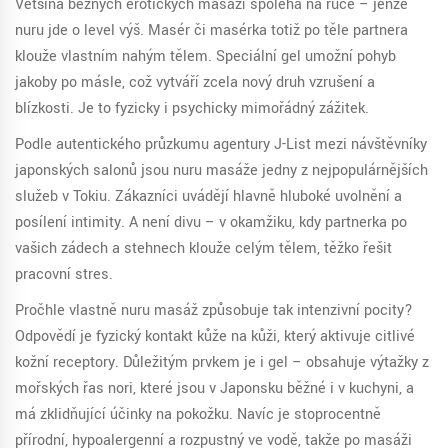
Většina běžných erotických masáží spoléhá na ruce – jenže
nuru jde o level výš. Masér či masérka totiž po těle partnera
klouže vlastním nahým tělem. Speciální gel umožní pohyb
jakoby po másle, což vytváří zcela nový druh vzrušení a
blízkosti. Je to fyzicky i psychicky mimořádný zážitek.
Podle autentického průzkumu agentury J-List mezi návštěvníky
japonských salonů jsou nuru masáže jedny z nejpopulárnějších
služeb v Tokiu. Zákazníci uvádějí hlavně hluboké uvolnění a
posílení intimity. A není divu – v okamžiku, kdy partnerka po
vašich zádech a stehnech klouže celým tělem, těžko řešit
pracovní stres.
Pročhle vlastně nuru masáž způsobuje tak intenzivní pocity?
Odpovědí je fyzický kontakt kůže na kůži, který aktivuje citlivé
kožní receptory. Důležitým prvkem je i gel – obsahuje výtažky z
mořských řas nori, které jsou v Japonsku běžné i v kuchyni, a
má zklidňující účinky na pokožku. Navíc je stoprocentně
přírodní, hypoalergenní a rozpustný ve vodě, takže po masáži