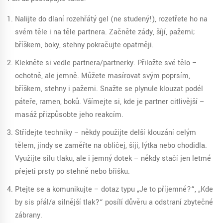
Nalijte do dlaní rozehřátý gel (ne studený!), rozetřete ho na
svém těle i na těle partnera. Začněte zády, šíjí, pažemi;
bříškem, boky, stehny pokračujte opatrněji.
Klekněte si vedle partnera/partnerky. Přiložte své tělo –
ochotně, ale jemně. Můžete masírovat svým poprsím,
bříškem, stehny i pažemi. Snažte se plynule klouzat podél
páteře, ramen, boků. Všímejte si, kde je partner citlivější –
masáž přizpůsobte jeho reakcím.
Střídejte techniky – někdy použijte delší klouzání celým
tělem, jindy se zaměřte na obličej, šíji, lýtka nebo chodidla.
Využijte sílu tlaku, ale i jemný dotek – někdy stačí jen letmé
přejetí prsty po stehně nebo bříšku.
Ptejte se a komunikujte – dotaz typu „Je to příjemné?“, „Kde
by sis přál/a silnější tlak?“ posílí důvěru a odstraní zbytečné
zábrany.