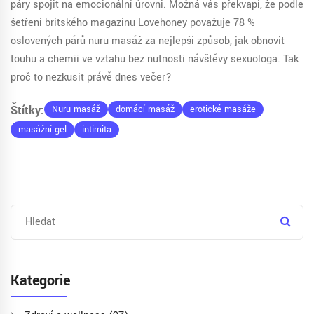
páry spojit na emocionální úrovni. Možná vás překvapí, že podle
šetření britského magazínu Lovehoney považuje 78 %
oslovených párů nuru masáž za nejlepší způsob, jak obnovit
touhu a chemii ve vztahu bez nutnosti návštěvy sexuologa. Tak
proč to nezkusit právě dnes večer?
Štítky:
Nuru masáž
domácí masáž
erotické masáže
masážní gel
intimita
Kategorie