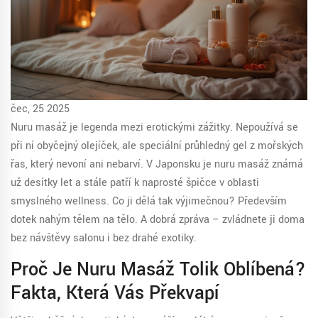
čec, 25 2025
Nuru masáž je legenda mezi erotickými zážitky. Nepoužívá se
při ní obyčejný olejíček, ale speciální průhledný gel z mořských
řas, který nevoní ani nebarví. V Japonsku je nuru masáž známá
už desítky let a stále patří k naprosté špičce v oblasti
smyslného wellness. Co ji dělá tak výjimečnou? Především
dotek nahým tělem na tělo. A dobrá zpráva – zvládnete ji doma
bez návštěvy salonu i bez drahé exotiky.
Proč Je Nuru Masáž Tolik Oblíbená?
Fakta, Která Vás Překvapí