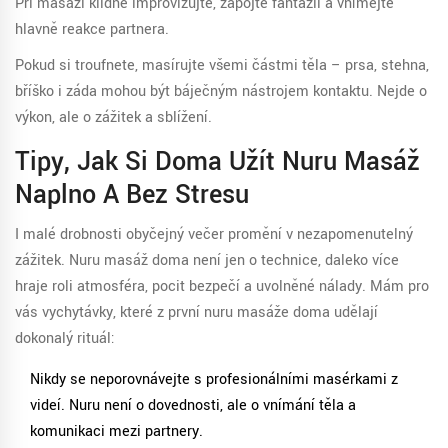
Při masáži klidně improvizujte, zapojte fantazii a vnímejte
hlavně reakce partnera.
Pokud si troufnete, masírujte všemi částmi těla – prsa, stehna,
bříško i záda mohou být báječným nástrojem kontaktu. Nejde o
výkon, ale o zážitek a sblížení.
Tipy, Jak Si Doma Užít Nuru Masáž
Naplno A Bez Stresu
I malé drobnosti obyčejný večer promění v nezapomenutelný
zážitek. Nuru masáž doma není jen o technice, daleko více
hraje roli atmosféra, pocit bezpečí a uvolněné nálady. Mám pro
vás vychytávky, které z první nuru masáže doma udělají
dokonalý rituál:
Nikdy se neporovnávejte s profesionálními masérkami z
videí. Nuru není o dovednosti, ale o vnímání těla a
komunikaci mezi partnery.