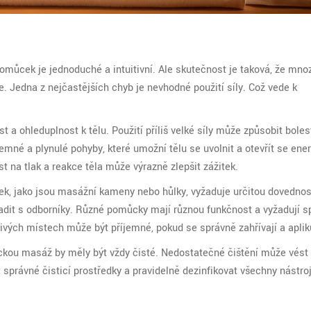
omůcek je jednoduché a intuitivní. Ale skutečnost je taková, že mnoz
. Jedna z nejčastějších chyb je nevhodné použití síly. Což vede k
 a ohleduplnost k tělu. Použití příliš velké síly může způsobit bole
emné a plynulé pohyby, které umožní tělu se uvolnit a otevřít se ener
st na tlak a reakce těla může výrazně zlepšit zážitek.
ek, jako jsou masážní kameny nebo hůlky, vyžaduje určitou dovednos
adit s odborníky. Různé pomůcky mají různou funkčnost a vyžadují s
vých místech může být příjemné, pokud se správně zahřívají a apliku
ckou masáž by měly být vždy čisté. Nedostatečné čištění může vést
správné čisticí prostředky a pravidelně dezinfikovat všechny nástro