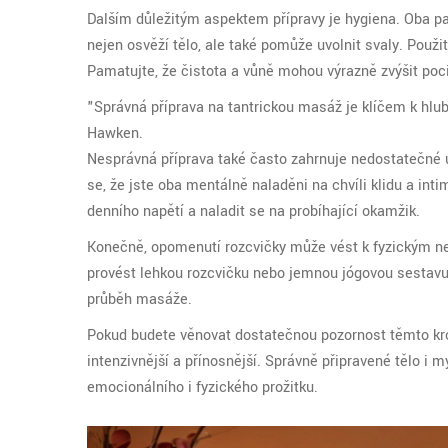
Dalším důležitým aspektem přípravy je hygiena. Oba p
nejen osvěží tělo, ale také pomůže uvolnit svaly. Použi
Pamatujte, že čistota a vůně mohou výrazně zvýšit pocit
"Správná příprava na tantrickou masáž je klíčem k hlu
Hawken.
Nesprávná příprava také často zahrnuje nedostatečné uv
se, že jste oba mentálně naladěni na chvíli klidu a in
denního napětí a naladit se na probíhající okamžik.
Konečně, opomenutí rozcvičky může vést k fyzickým 
provést lehkou rozcvičku nebo jemnou jógovou sestavu. T
průběh masáže.
Pokud budete věnovat dostatečnou pozornost těmto kr
intenzivnější a přínosnější. Správně připravené tělo i 
emocionálního i fyzického prožitku.