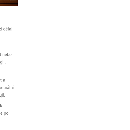
í dělají
st nebo
gii.
t a
peciální
jí.
 k
je po