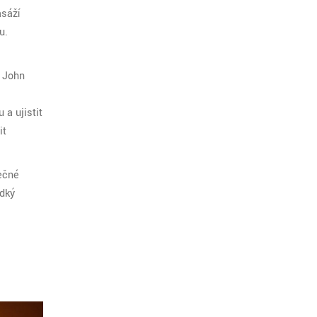
asáží
u.
l John
 a ujistit
it
ečné
adký