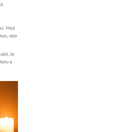
ia
ní. Před
kon, sklo
obit, že
tailu a