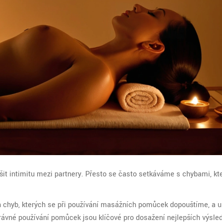
šit intimitu mezi partnery. Přesto se často setkáváme s chybami, kt
h chyb, kterých se při používání masážních pomůcek dopouštíme, a
rávné používání pomůcek jsou klíčové pro dosažení nejlepších výsle