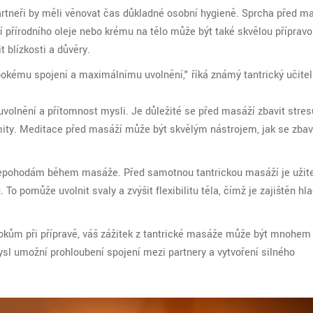
artneři by měli věnovat čas důkladné osobní hygieně. Sprcha před m
tí přírodního oleje nebo krému na tělo může být také skvělou přípravo
 blízkosti a důvěry.
bokému spojení a maximálnímu uvolnění," říká známý tantrický učite
olnění a přítomnost mysli. Je důležité se před masáží zbavit stresu
timity. Meditace před masáží může být skvělým nástrojem, jak se zbav
nepohodám během masáže. Před samotnou tantrickou masáží je užit
o pomůže uvolnit svaly a zvýšit flexibilitu těla, čímž je zajištěn hl
okům při přípravě, váš zážitek z tantrické masáže může být mnohem
mysl umožní prohloubení spojení mezi partnery a vytvoření silného