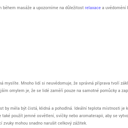
em během masáže a upozorníme na důležitost
relaxace
a uvědomění
ná myslíte. Mnoho lidí si neuvědomuje, že správná příprava tvoří zák
stějším omylem je, že se lidé zaměří pouze na samotné pomůcky a z
t by měla být čistá, klidná a pohodlná. Ideální teplota místnosti je
e také použít jemné osvětlení, svíčky nebo aromaterapii, aby se vytvo
cí zvuky mohou snadno narušit celkový zážitek.