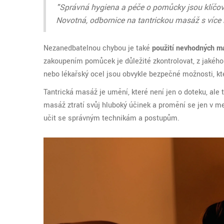
"Správná hygiena a péče o pomůcky jsou klíčové
Novotná, odbornice na tantrickou masáž s více n
Nezanedbatelnou chybou je také
použití nevhodných ma
zakoupením pomůcek je důležité zkontrolovat, z jakého 
nebo lékařský ocel jsou obvykle bezpečné možnosti, kte
Tantrická masáž je umění, které není jen o doteku, ale 
masáž ztratí svůj hluboký účinek a promění se jen v m
učit se správným technikám a postupům.