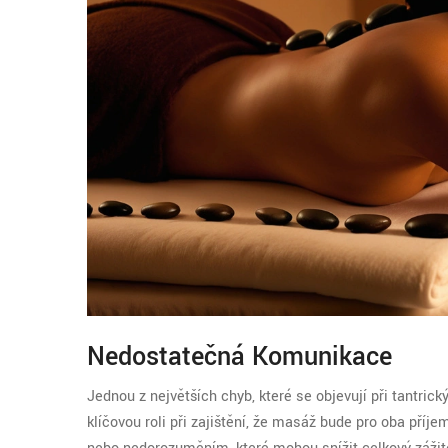
Nedostatečná Komunikace
Jednou z největších chyb, které se objevují při tantr
klíčovou roli při zajištění, že masáž bude pro oba příj