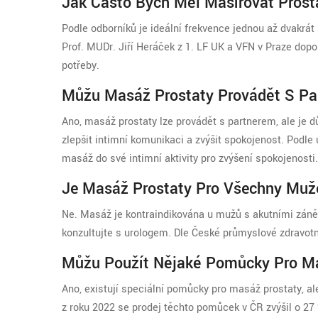
Jak Často Bych Měl Masírovat Prost
Podle odborníků je ideální frekvence jednou až dvakrá
Prof. MUDr. Jiří Heráček z 1. LF UK a VFN v Praze dopo
potřeby.
Můžu Masáž Prostaty Provádět S P
Ano, masáž prostaty lze provádět s partnerem, ale je 
zlepšit intimní komunikaci a zvýšit spokojenost. Podl
masáž do své intimní aktivity pro zvýšení spokojenosti.
Je Masáž Prostaty Pro Všechny Mu
Ne. Masáž je kontraindikována u mužů s akutními zánět
konzultujte s urologem. Dle České průmyslové zdravotn
Můžu Použít Nějaké Pomůcky Pro M
Ano, existují speciální pomůcky pro masáž prostaty, ale
z roku 2022 se prodej těchto pomůcek v ČR zvýšil o 27 