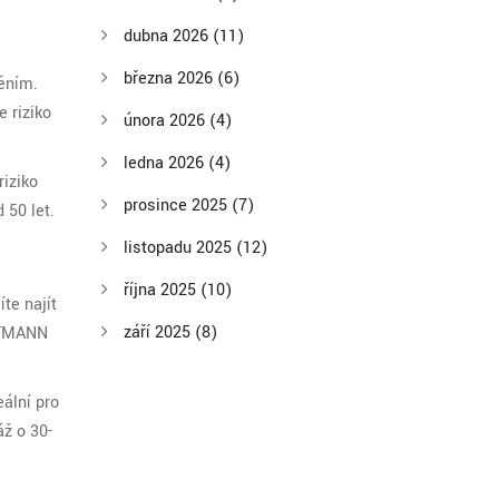
dubna 2026
(11)
března 2026
(6)
ěním.
 riziko
února 2026
(4)
ledna 2026
(4)
riziko
prosince 2025
(7)
 50 let.
listopadu 2025
(12)
října 2025
(10)
te najít
září 2025
(8)
ARTMANN
ální pro
áž o 30-