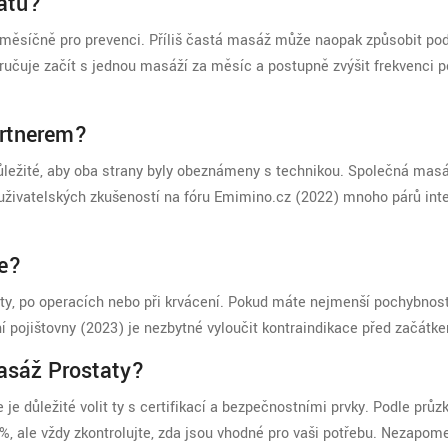
atu?
t měsíčně pro prevenci. Příliš častá masáž může naopak způsobit po
ručuje začít s jednou masáží za měsíc a postupně zvýšit frekvenci p
artnerem?
důležité, aby oba strany byly obeznámeny s technikou. Společná ma
e uživatelských zkušeností na fóru Emimino.cz (2022) mnoho párů int
že?
y, po operacích nebo při krvácení. Pokud máte nejmenší pochybnosti
í pojišťovny (2023) je nezbytné vyloučit kontraindikace před začátk
asáž Prostaty?
 je důležité volit ty s certifikací a bezpečnostními prvky. Podle prů
%, ale vždy zkontrolujte, zda jsou vhodné pro vaši potřebu. Nezapom