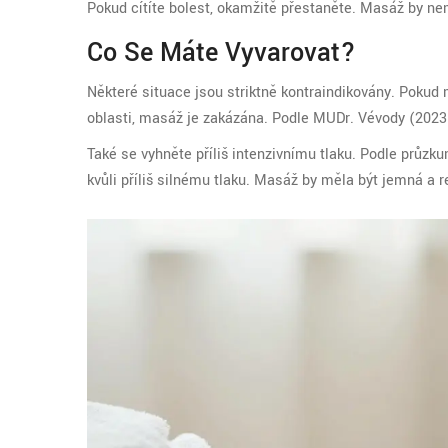
Pokud cítíte bolest, okamžitě přestaněte. Masáž by nem
Co Se Máte Vyvarovat?
Některé situace jsou striktně kontraindikovány. Pokud 
oblasti, masáž je zakázána. Podle MUDr. Vévody (2023) 
Také se vyhněte příliš intenzivnímu tlaku. Podle průz
kvůli příliš silnému tlaku. Masáž by měla být jemná a re