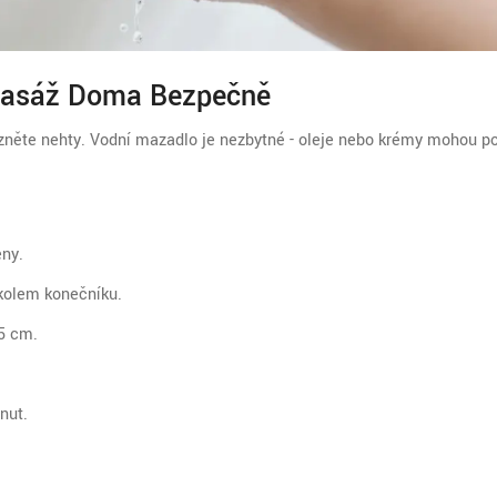
 Masáž Doma Bezpečně
ízněte nehty.
Vodní mazadlo
je nezbytné - oleje nebo krémy mohou p
eny.
kolem konečníku.
5 cm.
nut.