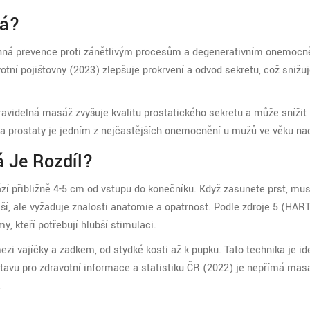
tá?
inná prevence proti zánětlivým procesům a degenerativním onemocn
í pojišťovny (2023) zlepšuje prokrvení a odvod sekretu, což snižuje
ravidelná masáž zvyšuje kvalitu prostatického sekretu a může snížit 
ina prostaty je jedním z nejčastějších onemocnění u mužů ve věku nad
 Je Rozdíl?
í přibližně 4-5 cm od vstupu do konečníku. Když zasunete prst, musí
ější, ale vyžaduje znalosti anatomie a opatrnost. Podle zdroje 5 (H
, kteří potřebují hlubší stimulaci.
i vajíčky a zadkem, od stydké kosti až k pupku. Tato technika je ide
stavu pro zdravotní informace a statistiku ČR (2022) je nepřímá mas
.