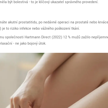
ěla být bolestivá - to je klíčový ukazatel správného provedení.
máte akutní prostatitidu, po nedávné operaci na prostatě nebo krváce
je to riziko infekce nebo vážného poškození tkání.
kumu společnosti Hartmann Direct (2022) 12 % mužů zažilo nepříjemn
laxační - ne jako bojový útok.