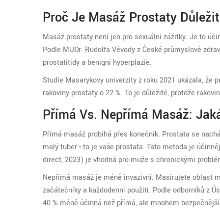
Proč Je Masáž Prostaty Důleži
Masáž prostaty
není jen pro sexuální zážitky.
Je to úč
Podle MUDr. Rudolfa Vévody z České průmyslové zdravotn
prostatitidy a benigní hyperplazie.
Studie Masarykovy univerzity z roku 2021 ukázala, že p
rakoviny prostaty o 22 %. To je důležité, protože rakov
Přímá Vs. Nepřímá Masáž: Jaká
Přímá masáž probíhá přes konečník. Prostata se nacház
malý tuber - to je vaše prostata. Tato metoda je účinn
direct, 2023) je vhodná pro muže s chronickými problémy
Nepřímá masáž je méně invazivní. Masírujete oblast mez
začátečníky a každodenní použití. Podle odborníků z Ú
40 % méně účinná než přímá, ale mnohem bezpečnější