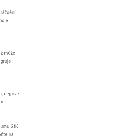
dráždění.
odle
sáž může
egruje
, nejprve
em.
zkumu GfK
eňte na