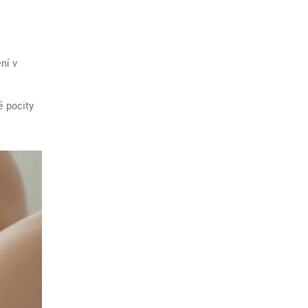
ní v
é pocity