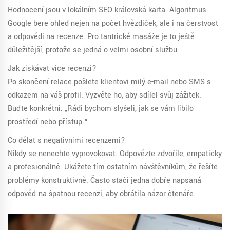
Hodnocení jsou v lokálním SEO královská karta. Algoritmus
Google bere ohled nejen na počet hvězdiček, ale i na čerstvost
a odpovědi na recenze. Pro
tantrické masáže
je to ještě
důležitější, protože se jedná o velmi osobní službu.
Jak získávat více recenzí?
Po skončení relace pošlete klientovi milý e-mail nebo SMS s
odkazem na váš profil. Vyzvěte ho, aby sdílel svůj zážitek.
Buďte konkrétní: „Rádi bychom slyšeli, jak se vám líbilo
prostředí nebo přístup.“
Co dělat s negativními recenzemi?
Nikdy se nenechte vyprovokovat. Odpovězte zdvořile, empaticky
a profesionálně. Ukážete tím ostatním návštěvníkům, že řešíte
problémy konstruktivně. Často stačí jedna dobře napsaná
odpověď na špatnou recenzi, aby obrátila názor čtenáře.