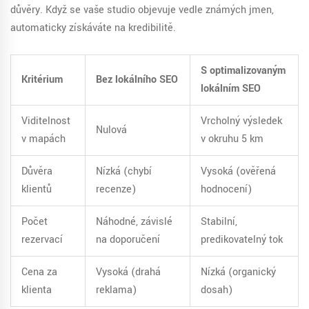
důvěry. Když se vaše studio objevuje vedle známých jmen,
automaticky získáváte na kredibilitě.
S optimalizovaným
Kritérium
Bez lokálního SEO
lokálním SEO
Viditelnost
Vrcholný výsledek
Nulová
v mapách
v okruhu 5 km
Důvěra
Nízká (chybí
Vysoká (ověřená
klientů
recenze)
hodnocení)
Počet
Náhodné, závislé
Stabilní,
rezervací
na doporučení
predikovatelný tok
Cena za
Vysoká (drahá
Nízká (organický
klienta
reklama)
dosah)