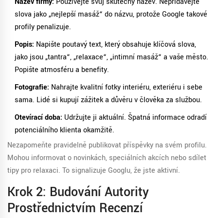
Název firmy:
Používejte svůj skutečný název. Nepřidávejte
slova jako „nejlepší masáž“ do názvu, protože Google takové
profily penalizuje.
Popis:
Napište poutavý text, který obsahuje klíčová slova,
jako jsou „tantra“, „relaxace“, „intimní masáž“ a vaše město.
Popište atmosféru a benefity.
Fotografie:
Nahrajte kvalitní fotky interiéru, exteriéru i sebe
sama. Lidé si kupují zážitek a důvěru v člověka za službou.
Otevírací doba:
Udržujte ji aktuální. Špatná informace odradí
potenciálního klienta okamžitě.
Nezapomeňte pravidelně publikovat příspěvky na svém profilu.
Mohou informovat o novinkách, speciálních akcích nebo sdílet
tipy pro relaxaci. To signalizuje Googlu, že jste aktivní.
Krok 2: Budování Autority
Prostřednictvím Recenzí