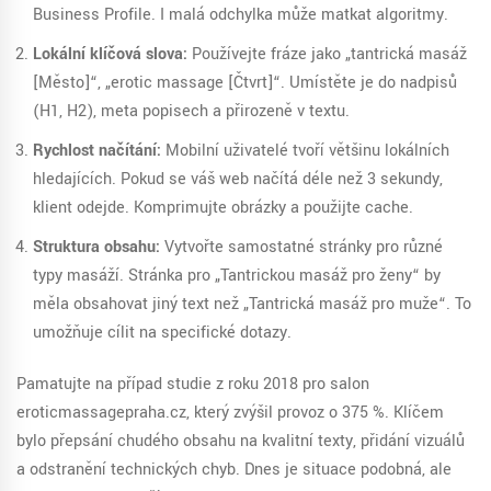
Business Profile. I malá odchylka může matkat algoritmy.
Lokální klíčová slova:
Používejte fráze jako „tantrická masáž
[Město]“, „erotic massage [Čtvrť]“. Umístěte je do nadpisů
(H1, H2), meta popisech a přirozeně v textu.
Rychlost načítání:
Mobilní uživatelé tvoří většinu lokálních
hledajících. Pokud se váš web načítá déle než 3 sekundy,
klient odejde. Komprimujte obrázky a použijte cache.
Struktura obsahu:
Vytvořte samostatné stránky pro různé
typy masáží. Stránka pro „Tantrickou masáž pro ženy“ by
měla obsahovat jiný text než „Tantrická masáž pro muže“. To
umožňuje cílit na specifické dotazy.
Pamatujte na případ studie z roku 2018 pro salon
eroticmassagepraha.cz, který zvýšil provoz o 375 %. Klíčem
bylo přepsání chudého obsahu na kvalitní texty, přidání vizuálů
a odstranění technických chyb. Dnes je situace podobná, ale