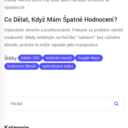
články. Aktivní profil má vyšší šanci na lepší umístění ve
výsledcích.
Co Dělat, Když Mám Špatné Hodnocení?
Odpovězte zdvořile a profesionálně. Pokuste se problém vyřešit
soukromě. Nikdy neklikejte na tlačítko "nahlásit" bez vážného
důvodu, protože to může vypadat jako manipulace.
Štítky:
lokální SEO
tantrická masáž
Google Maps
hodnocení klientů
optimalizace webu
Kategorie