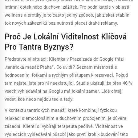
intimní dotek nebo duchovní zážitek. Pro podnikatele v oblasti
wellness a erotiky je to často jediný způsob, jak získat stabilní
tok nových zákazníků bez nutnosti placet drahé reklamy.
Proč Je Lokální Viditelnost Klíčová
Pro Tantra Byznys?
Představte si situaci: Klientka v Praze zadá do Google frázi
„tantrická masáž Praha“. Co uvidí? Seznam místností s
hodnocením, fotkami a rychlým přístupem k rezervaci. Pokud
tam nejste, jste pro ni neexistující. Studie ukazují, že přes 46 %
všech vyhledávání na Googlu má lokální záměr. Lidé chtějí
vědět, kde něco najdou teď a tady.
V kontextu
tantrických masáží
, které kombinují fyzickou
relaxaci s emocionálním a duchovním propojením, je důvěra
zásadní. Klienti si vybírají terapeuta pečlivě. Viditelnost ve
výsledcích vyhledávání působí jako první krok k budování této