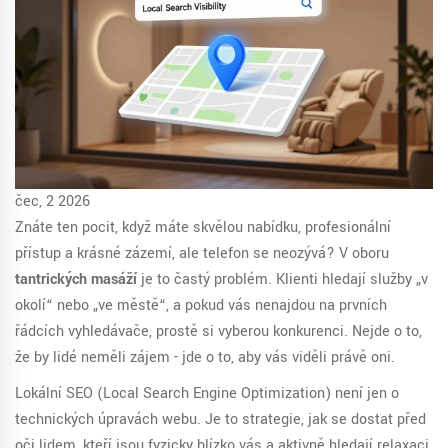
čec, 2 2026
Znáte ten pocit, když máte skvělou nabídku, profesionální
přístup a krásné zázemí, ale telefon se neozývá? V oboru
tantrických masáží
je to častý problém. Klienti hledají služby „v
okolí“ nebo „ve městě“, a pokud vás nenajdou na prvních
řádcích vyhledávače, prostě si vyberou konkurenci. Nejde o to,
že by lidé neměli zájem - jde o to, aby vás viděli právě oni.
Lokální SEO (Local Search Engine Optimization) není jen o
technických úpravách webu. Je to strategie, jak se dostat před
oči lidem, kteří jsou fyzicky blízko vás a aktivně hledají relaxaci,